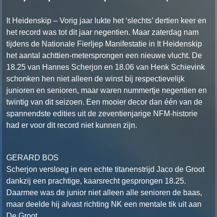
It Heidenskip – Vorig jaar lukte het ‘slechts’ dertien keer en
het record was tot dit jaar negentien. Maar zaterdag nam
tijdens de Nationale Fierljep Manifestatie in It Heidenskip
het aantal achttien-metersprongen een nieuwe vlucht. De
18.25 van Hannes Scherjon en 18.06 van Henk Schievink
schonken hen niet alleen de winst bij respectievelijk
junioren en senioren, maar waren nummertje negentien en
twintig van dit seizoen. Een mooier decor dan één van de
spannendste edities uit de zeventienjarige NFM-historie
had er voor dit record niet kunnen zijn.
GERARD BOS
Scherjon versloeg in een echte titanenstrijd Jaco de Groot
dankzij een prachtige, kaarsrecht gesprongen 18.25.
Daarmee was de junior niet alleen alle senioren de baas,
maar deelde hij alvast richting NK een mentale tik uit aan
De Groot.