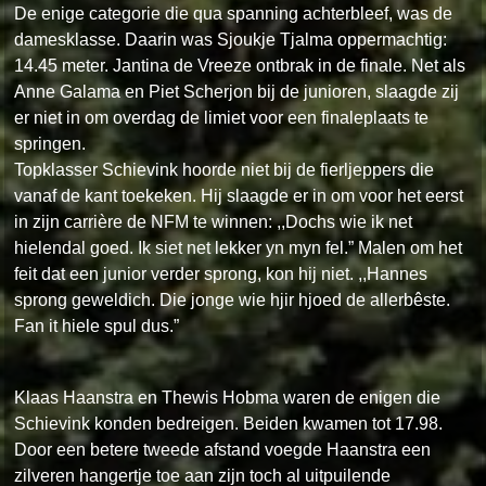
De enige categorie die qua spanning achterbleef, was de
damesklasse. Daarin was Sjoukje Tjalma oppermachtig:
14.45 meter. Jantina de Vreeze ontbrak in de finale. Net als
Anne Galama en Piet Scherjon bij de junioren, slaagde zij
er niet in om overdag de limiet voor een finaleplaats te
springen.
Topklasser Schievink hoorde niet bij de fierljeppers die
vanaf de kant toekeken. Hij slaagde er in om voor het eerst
in zijn carrière de NFM te winnen: ,,Dochs wie ik net
hielendal goed. Ik siet net lekker yn myn fel.” Malen om het
feit dat een junior verder sprong, kon hij niet. ,,Hannes
sprong geweldich. Die jonge wie hjir hjoed de allerbêste.
Fan it hiele spul dus.”
Klaas Haanstra en Thewis Hobma waren de enigen die
Schievink konden bedreigen. Beiden kwamen tot 17.98.
Door een betere tweede afstand voegde Haanstra een
zilveren hangertje toe aan zijn toch al uitpuilende