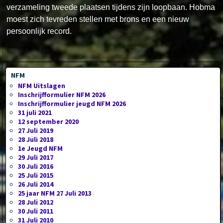
verzameling tweede plaatsen tijdens zijn loopbaan. Hobma
moest zich tevreden stellen met brons en een nieuw
persoonlijk record.
NFM
NFM Uitslagen
Inschrijfformulier NFM 2026
Inschrijfformulier jeugd NFM 2026
31 juli 2021
12 september 2020
27 Juli 2019
28 Juli 2018
1e Jeugd NFM
29 Juli 2017
30 Juli 2016
25 Juli 2015
26 Juli 2014
25 jaar NFM 27 Juli 2013
28 Juli 2012
30 Juli 2011
31 Juli 2010