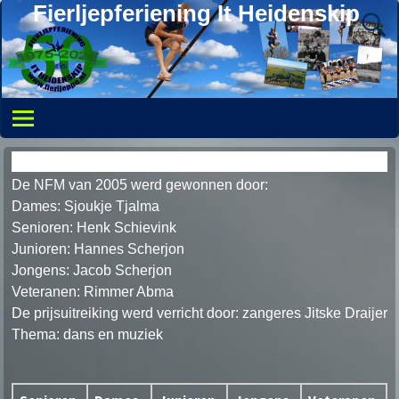
Fierljepferiening It Heidenskip
30 Juli 2005
De NFM van 2005 werd gewonnen door:
Dames: Sjoukje Tjalma
Senioren: Henk Schievink
Junioren: Hannes Scherjon
Jongens: Jacob Scherjon
Veteranen: Rimmer Abma
De prijsuitreiking werd verricht door: zangeres Jitske Draijer
Thema: dans en muziek