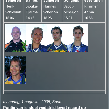
Senioren
Dames
Junioren
Jongens
Veteranen
Henk
Sjoukje
Hannes
Jacob
Rimmer
Schievink
Tjalma
Scherjon
Scherjon
Abma
18.06
14.45
18.25
15.91
16.56
maandag, 1 augustus 2005, Sport
Puntje-van-je-stoel-wedstrijd levert record op