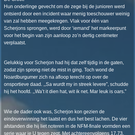
Hun onderlinge gevecht om de zege bij de junioren werd
ontsierd door een incident waar menig toeschouwer weinig
van zal hebben meegekregen. Vlak voor één van
Scherjons sprongen, werd door ‘iemand’ het markeerpunt
voor het begin van zijn aanloop zo’n dertig centimeter
verplaatst.
Gelukkig voor Scherjon had hij dat zelf tijdig in de gaten,
zodat zijn sprong niet de mist in ging. Toch wond de
Noardburgumer zich na afloop terecht op over de
onsportieve daad. ,,Sa wurdt my in streek levere”, schudde
hij het hoofd. ,,Wa’t it dien hat, wit ik net. Mar leuk is oars.”
Wie de dader ook was, Scherjon kon gezien de
eindoverwinning het laatst en dus het best lachen. De vier
afstanden die hij liet noteren in de NFM-finale vormden een
serie waar je U tegen zegt. Met achtereenvolgens 17.73,