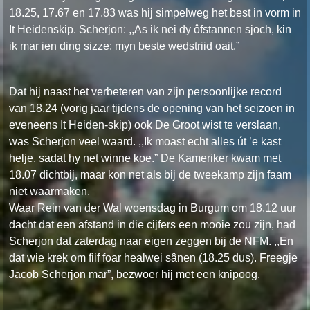
18.25, 17.67 en 17.83 was hij simpelweg het best in vorm in
It Heidenskip. Scherjon: ,,As ik nei dy ôfstannen sjoch, kin
ik mar ien ding sizze: myn beste wedstriid oait.”
Dat hij naast het verbeteren van zijn persoonlijke record
van 18.24 (vorig jaar tijdens de opening van het seizoen in
eveneens It Heiden-skip) ook De Groot wist te verslaan,
was Scherjon veel waard. ,,Ik moast echt alles út ’e kast
helje, sadat hy net winne koe.” De Kameriker kwam met
18.07 dichtbij, maar kon net als bij de tweekamp zijn faam
niet waarmaken.
Waar Rein van der Wal woensdag in Burgum om 18.12 uur
dacht dat een afstand in die cijfers een mooie zou zijn, had
Scherjon dat zaterdag naar eigen zeggen bij de NFM. ,,En
dat wie krek om fiif foar healwei sânen (18.25 dus). Freegje
Jacob Scherjon mar”, bezwoer hij met een knipoog.