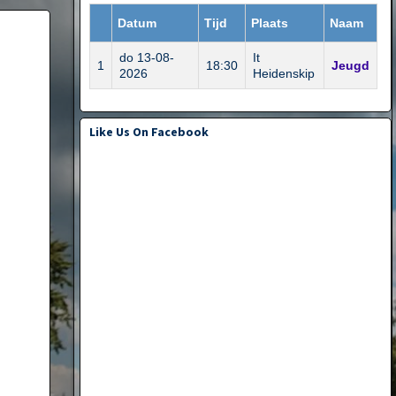
Datum
Tijd
Plaats
Naam
do 13-08-
It
1
18:30
Jeugd
2026
Heidenskip
Like Us On Facebook