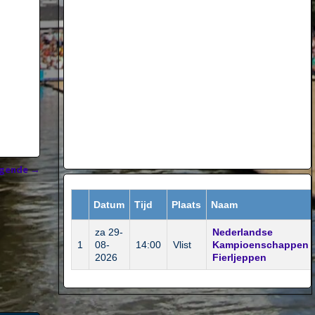
lgende
→
Datum
Tijd
Plaats
Naam
za 29-
Nederlandse
1
08-
14:00
Vlist
Kampioenschappen
2026
Fierljeppen