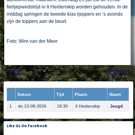
fierljepwedstrijd in It Heidenskip worden gehouden. In de
middag springen de tweede klas ljeppers en ‘s avonds
zijn de toppers aan de beurt.
Foto: Wim van der Meer
←
Vorige
Volgende
→
Bericht navigatie
Datum
Tijd
Plaats
Naam
1
do 13-08-2026
18:30
It Heidenskip
Jeugd
Like Us On Facebook