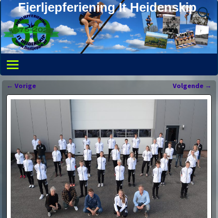
Fierljepferiening It Heidenskip
←
Vorige
Volgende
→
Bericht navigatie