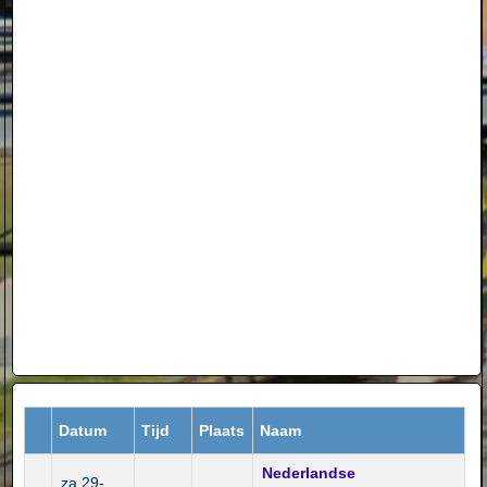
Datum
Tijd
Plaats
Naam
Nederlandse
za 29-