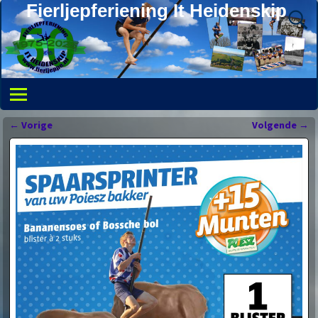
Fierljepferiening It Heidenskip
←
Vorige
Volgende
→
Bericht navigatie