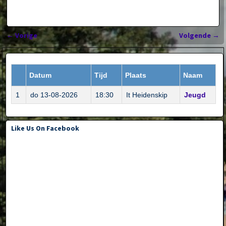
←
Vorige
Volgende
→
Bericht navigatie
Datum
Tijd
Plaats
Naam
1
do 13-08-2026
18:30
It Heidenskip
Jeugd
Like Us On Facebook