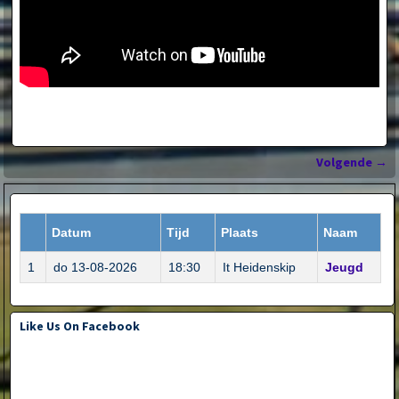
Volgende
→
Bericht navigatie
Datum
Tijd
Plaats
Naam
1
do 13-08-2026
18:30
It Heidenskip
Jeugd
Like Us On Facebook