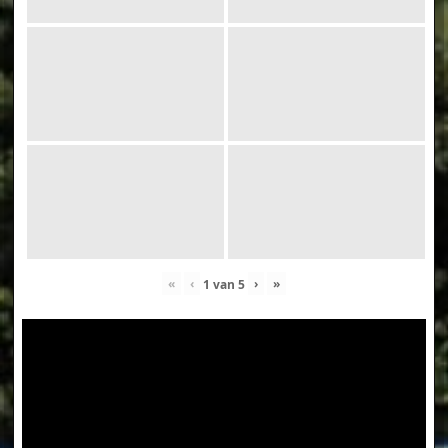
«
‹
›
»
1
van
5