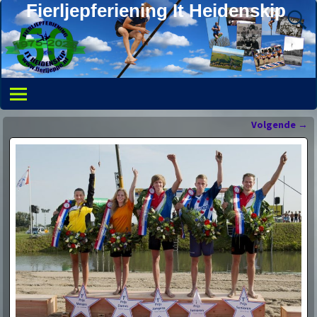
Fierljepferiening It Heidenskip
Volgende
→
Bericht navigatie