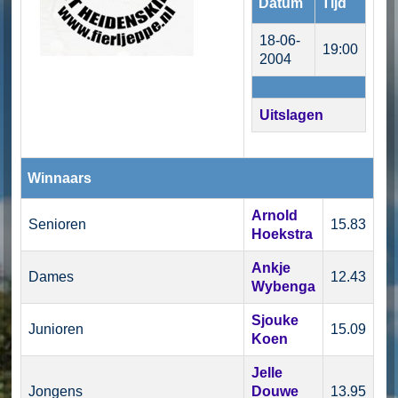
Datum
Tijd
18-06-
19:00
2004
Uitslagen
Winnaars
Arnold
Senioren
15.83
Hoekstra
Ankje
Dames
12.43
Wybenga
Sjouke
Junioren
15.09
Koen
Jelle
Jongens
Douwe
13.95