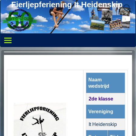
Fierljepferiening It Heidenskip
Naam
wedstrijd
2de klasse
Vereniging
It Heidenskip