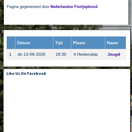
Pagina gegenereerd door
Nederlandse Fierljepbond
Datum
Tijd
Plaats
Naam
1
do 13-08-2026
18:30
It Heidenskip
Jeugd
Like Us On Facebook