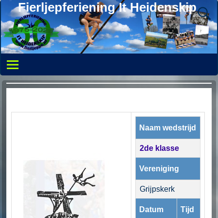
Fierljepferiening It Heidenskip
Naam wedstrijd
2de klasse
Vereniging
Grijpskerk
Datum
Tijd