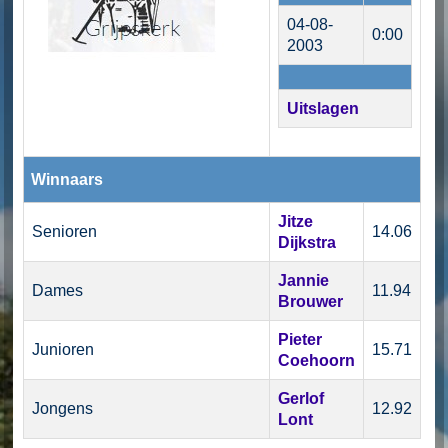
04-08-
0:00
2003
Uitslagen
Winnaars
Jitze
Senioren
14.06
Dijkstra
Jannie
Dames
11.94
Brouwer
Pieter
Junioren
15.71
Coehoorn
Gerlof
Jongens
12.92
Lont