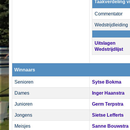
Taakverdeling vr
Commentator
Wedstrijdleiding
Uitslagen
Wedstrijdlijst
Winnaars
Senioren
Sytse Bokma
Dames
Inger Haanstra
Junioren
Germ Terpstra
Jongens
Sietse Lefferts
Meisjes
Sanne Bouwstra