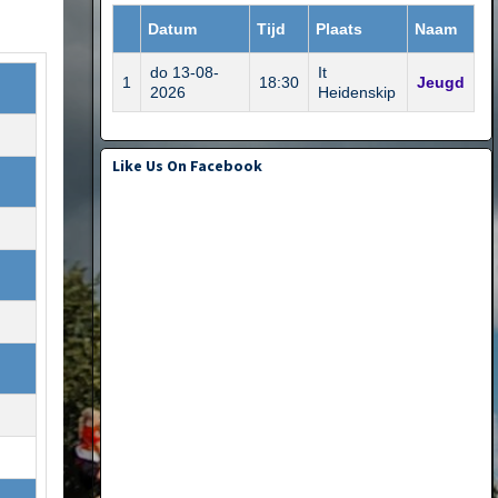
Datum
Tijd
Plaats
Naam
do 13-08-
It
1
18:30
Jeugd
2026
Heidenskip
Like Us On Facebook