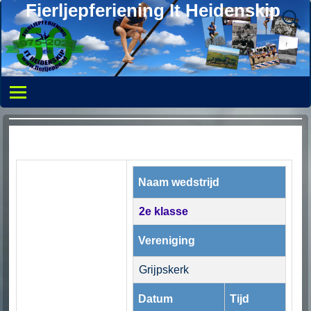
Fierljepferiening It Heidenskip
Naam wedstrijd
2e klasse
Vereniging
Grijpskerk
Datum
Tijd