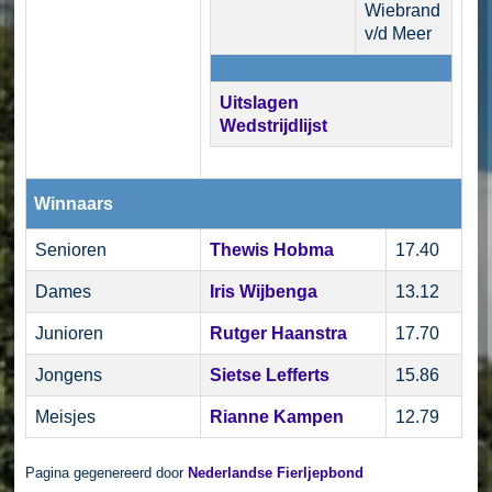
Wiebrand
v/d Meer
Uitslagen
Wedstrijdlijst
Winnaars
Senioren
Thewis Hobma
17.40
Dames
Iris Wijbenga
13.12
Junioren
Rutger Haanstra
17.70
Jongens
Sietse Lefferts
15.86
Meisjes
Rianne Kampen
12.79
Pagina gegenereerd door
Nederlandse Fierljepbond