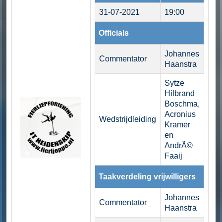
31-07-2021
19:00
Officials
Johannes
Commentator
Haanstra
Sytze
Hilbrand
Boschma,
Acronius
Wedstrijdleiding
Kramer
en
AndrÃ©
Faaij
Taakverdeling vrijwilligers
Johannes
Commentator
Haanstra