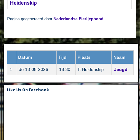
Heidenskip
Pagina gegenereerd door
Nederlandse Fierljepbond
Datum
Tijd
Plaats
Naam
1
do 13-08-2026
18:30
It Heidenskip
Jeugd
Like Us On Facebook