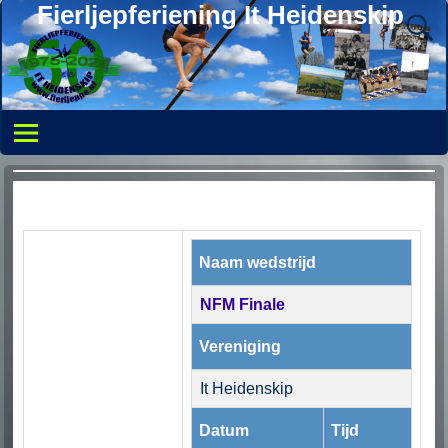
Fierljepferiening It Heidenskip
Naam wedstrijd
NFM Finale
Vereniging
It Heidenskip
Datum
Tijd