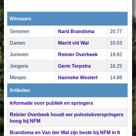
Winnaars
Senioren
Nard Brandsma
20.77
Dames
Marrit v/d Wal
16.03
Junioren
Reinier Overbeek
19.92
Jongens
Germ Terpstra
16.25
Meisjes
Hanneke Westert
14.88
Artikelen
Informatie voor publiek en springers
Reinier Overbeek houdt eer polsstokverspringers
hoog bij NFM
Brandsma en Van der Wal zijn beste bij NFM in It