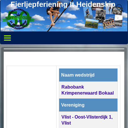
Fierljepferiening It Heidenskip
Naam wedstrijd
Rabobank
Krimpenerwaard Bokaal
Vereniging
Vlist - Oost-Vlisterdijk 1,
Vlist