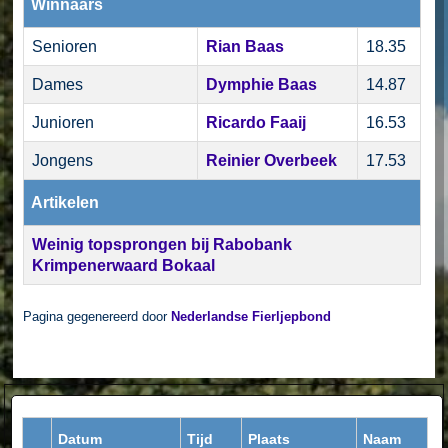
Winnaars
Senioren
Rian Baas
18.35
Dames
Dymphie Baas
14.87
Junioren
Ricardo Faaij
16.53
Jongens
Reinier Overbeek
17.53
Artikelen
Weinig topsprongen bij Rabobank
Krimpenerwaard Bokaal
Pagina gegenereerd door
Nederlandse Fierljepbond
Datum
Tijd
Plaats
Naam