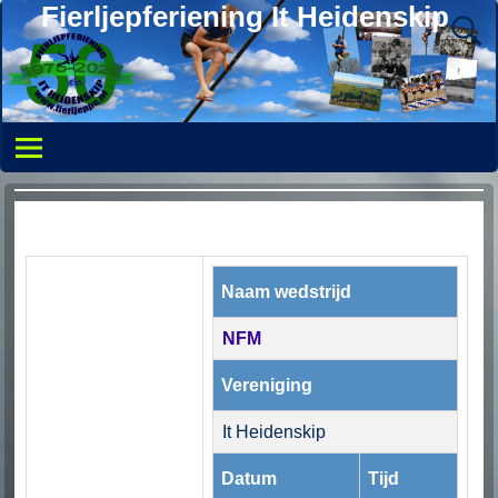
Fierljepferiening It Heidenskip
Naam wedstrijd
NFM
Vereniging
It Heidenskip
Datum
Tijd