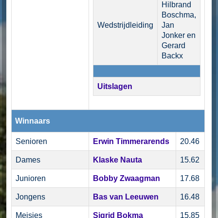
Hilbrand
Boschma,
Wedstrijdleiding
Jan
Jonker en
Gerard
Backx
Uitslagen
Winnaars
Senioren
Erwin Timmerarends
20.46
Dames
Klaske Nauta
15.62
Junioren
Bobby Zwaagman
17.68
Jongens
Bas van Leeuwen
16.48
Meisjes
Sigrid Bokma
15.85