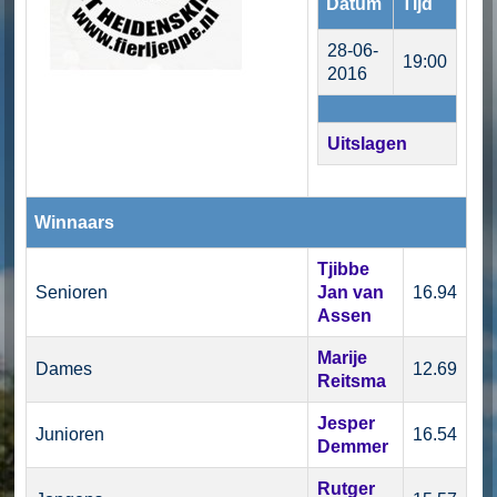
Datum
Tijd
28-06-
19:00
2016
Uitslagen
Winnaars
Tjibbe
Senioren
Jan van
16.94
Assen
Marije
Dames
12.69
Reitsma
Jesper
Junioren
16.54
Demmer
Rutger