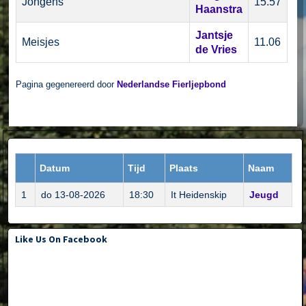
Jongens
15.57
Haanstra
Jantsje
Meisjes
11.06
de Vries
Pagina gegenereerd door
Nederlandse Fierljepbond
Datum
Tijd
Plaats
Naam
1
do 13-08-2026
18:30
It Heidenskip
Jeugd
Like Us On Facebook