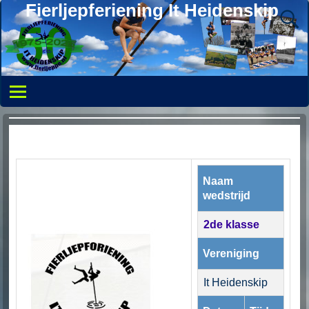
Fierljepferiening It Heidenskip
Naam
wedstrijd
2de klasse
Vereniging
It Heidenskip