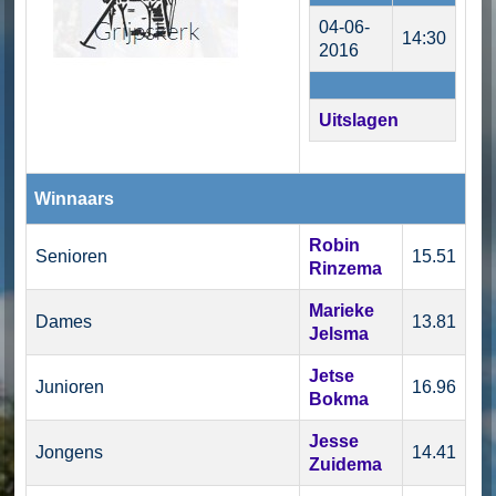
04-06-
14:30
2016
Uitslagen
Winnaars
Robin
Senioren
15.51
Rinzema
Marieke
Dames
13.81
Jelsma
Jetse
Junioren
16.96
Bokma
Jesse
Jongens
14.41
Zuidema