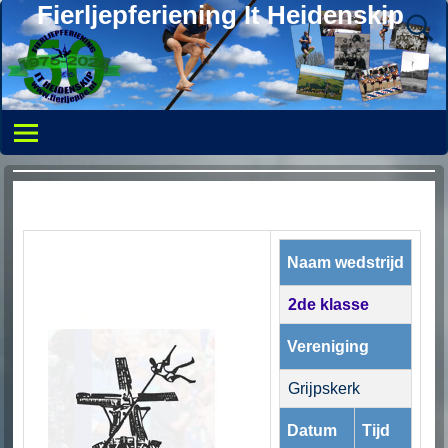
Fierljepferiening It Heidenskip
Naam wedstrijd
2de klasse
Vereniging
Grijpskerk
Datum
Tijd