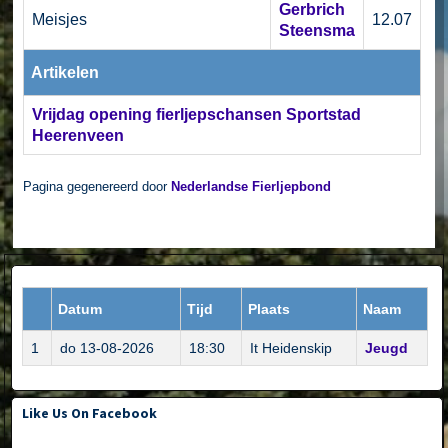
Gerbrich
Meisjes
12.07
Steensma
Artikelen
Vrijdag opening fierljepschansen Sportstad
Heerenveen
Pagina gegenereerd door
Nederlandse Fierljepbond
Datum
Tijd
Plaats
Naam
1
do 13-08-2026
18:30
It Heidenskip
Jeugd
Like Us On Facebook