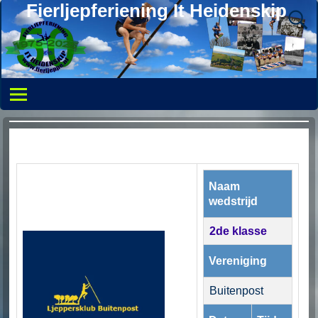
Fierljepferiening It Heidenskip
Naam
wedstrijd
2de klasse
Vereniging
Buitenpost