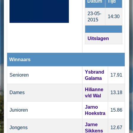
Datum
Tijd
23-05-
14:30
2015
Uitslagen
Winnaars
Ysbrand
Senioren
17.91
Galama
Hilianne
Dames
13.18
v/d Wal
Jarno
Junioren
15.86
Hoekstra
Jarne
Jongens
12.67
Sikkens