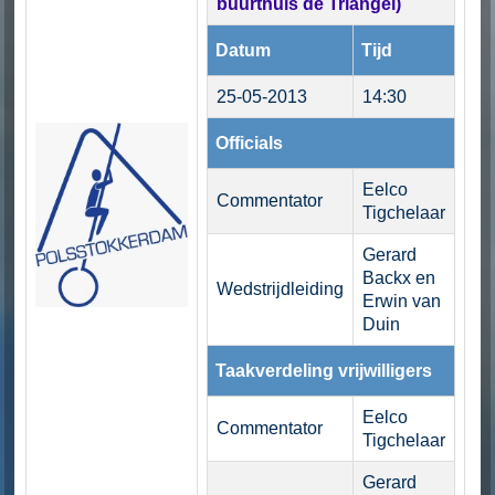
buurthuis de Triangel)
Datum
Tijd
25-05-2013
14:30
Officials
Eelco
Commentator
Tigchelaar
Gerard
Backx en
Wedstrijdleiding
Erwin van
Duin
Taakverdeling vrijwilligers
Eelco
Commentator
Tigchelaar
Gerard