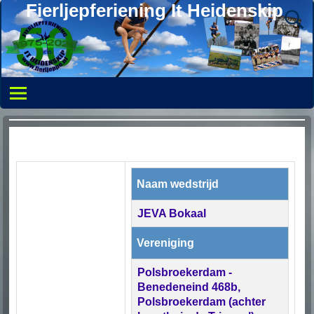
Fierljepferiening It Heidenskip
Naam wedstrijd
JEVA Bokaal
Vereniging
Polsbroekerdam -
Benedeneind 468b,
Polsbroekerdam (achter