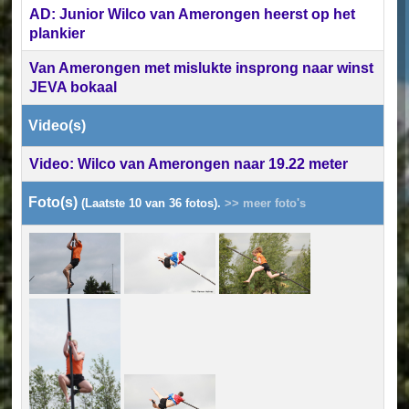
AD: Junior Wilco van Amerongen heerst op het
plankier
Van Amerongen met mislukte insprong naar winst
JEVA bokaal
Video(s)
Video: Wilco van Amerongen naar 19.22 meter
Foto(s)
(Laatste 10 van 36 fotos).
>> meer foto's