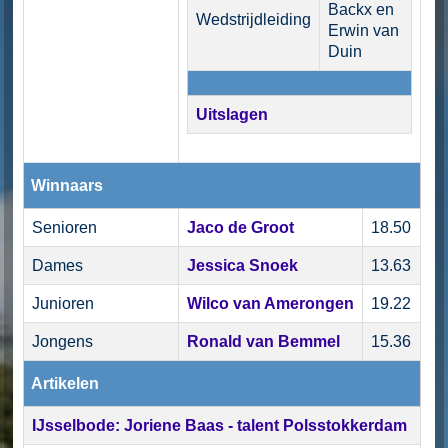
Backx en
Wedstrijdleiding
Erwin van
Duin
Uitslagen
Winnaars
Senioren
Jaco de Groot
18.50
Dames
Jessica Snoek
13.63
Junioren
Wilco van Amerongen
19.22
Jongens
Ronald van Bemmel
15.36
Artikelen
IJsselbode: Joriene Baas - talent Polsstokkerdam