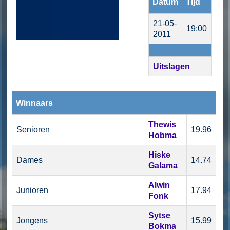
Datum
Tijd
21-05-
19:00
2011
Uitslagen
Winnaars
Thewis
Senioren
19.96
Hobma
Hiske
Dames
14.74
Galama
Alwin
Junioren
17.94
Fonk
Sytse
Jongens
15.99
Bokma