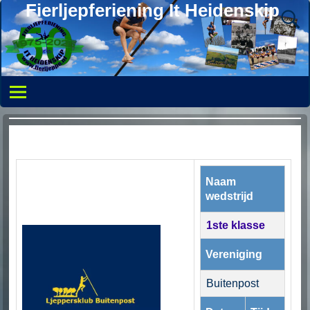
Fierljepferiening It Heidenskip
Naam
wedstrijd
1ste klasse
Vereniging
Buitenpost