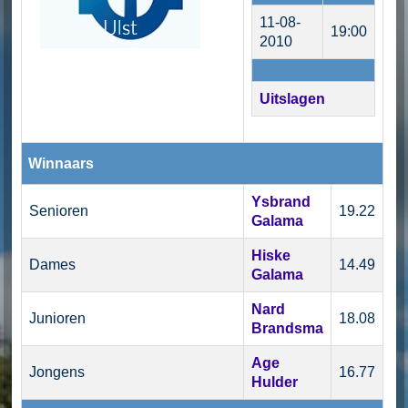
11-08-
19:00
2010
Uitslagen
Winnaars
Ysbrand
Senioren
19.22
Galama
Hiske
Dames
14.49
Galama
Nard
Junioren
18.08
Brandsma
Age
Jongens
16.77
Hulder