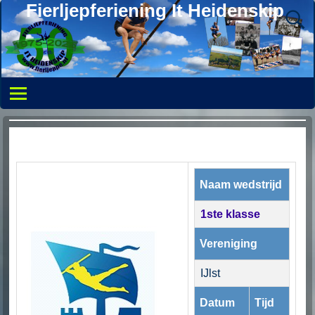
Fierljepferiening It Heidenskip
Naam wedstrijd
1ste klasse
Vereniging
IJlst
Datum
Tijd