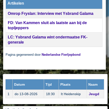
Artikelen
Omrop Fryslan: Interview met Ysbrand Galama
FD: Van Kammen sluit als laatste aan bij de
topljeppers
LC: Ysbrand Galama wint ondermaatse FK-
generale
Pagina gegenereerd door
Nederlandse Fierljepbond
Datum
Tijd
Plaats
Naam
1
do 13-08-2026
18:30
It Heidenskip
Jeugd