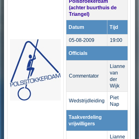
Polsbroekerdam
(achter buurthuis de
Triangel)
Datum
Tijd
05-08-2009
19:00
Officials
Lianne
van
Commentator
der
Wijk
Piet
Wedstrijdleiding
Nap
Taakverdeling
vrijwilligers
Lianne