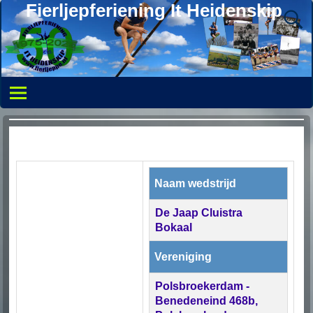
Fierljepferiening It Heidenskip
Naam wedstrijd
De Jaap Cluistra
Bokaal
Vereniging
Polsbroekerdam -
Benedeneind 468b,