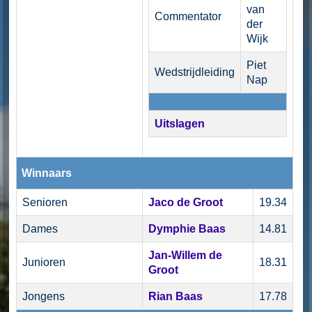
van
Commentator
der
Wijk
Piet
Wedstrijdleiding
Nap
Uitslagen
Winnaars
Senioren
Jaco de Groot
19.34
Dames
Dymphie Baas
14.81
Jan-Willem de
Junioren
18.31
Groot
Jongens
Rian Baas
17.78