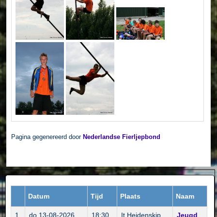
Pagina gegenereerd door
Nederlandse Fierljepbond
Datum
Tijd
Plaats
Naam
1
do 13-08-2026
18:30
It Heidenskip
Jeugd