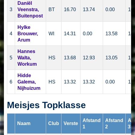
Daniël
3
Veenstra,
BT
16.70
13.74
0.00
16
Buitenpost
Hylke
4
Brouwer,
WI
14.31
0.00
13.58
14
Arum
Hannes
5
Walta,
HS
13.68
12.93
13.05
13
Workum
Hidde
6
Galema,
HS
13.32
13.32
0.00
12
Nijhuizum
Meisjes Topklasse
Afstand
Afstand
Af
Naam
Club
Verste
1
2
3