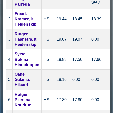
(p.r.)
Parrega
Freark
2
Kramer, It
HS
19.44
18.45
18.39
1
Heidenskip
Rutger
3
Haanstra, It
HS
19.07
19.07
0.00
0
Heidenskip
Sytse
4
Bokma,
HS
18.83
17.50
17.66
1
Hindeloopen
Oane
5
Galama,
HS
18.16
0.00
0.00
1
Hilaard
Rutger
6
Piersma,
HS
17.80
17.80
0.00
1
Koudum