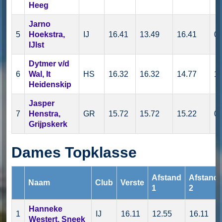
Heeg
Jarno
5
Hoekstra,
IJ
16.41
13.49
16.41
0.
IJlst
Dytmer v/d
6
Wal, It
HS
16.32
16.32
14.77
15
Heidenskip
Jasper
7
Henstra,
GR
15.72
15.72
15.22
0.
Grijpskerk
Dames Topklasse
Afstand
Afstand
Naam
Club
Verste
1
2
Hanneke
1
IJ
16.11
12.55
16.11
Westert, Sneek