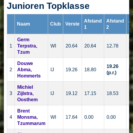
Junioren Topklasse
Afstand
Afstand
A
Naam
Club
Verste
1
2
3
Germ
1
Terpstra,
WI
20.64
20.64
12.78
2
Tzum
Douwe
19.26
2
Abma,
IJ
19.26
18.80
0
(p.r.)
Hommerts
Michiel
3
Zijlstra,
IJ
19.12
17.15
18.53
1
Oosthem
Brent
4
Monsma,
WI
17.64
0.00
0.00
1
Tzummarum