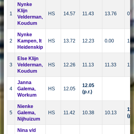
Nynke
Klijn
1
HS
14.57
11.43
13.76
0.
Velderman,
Koudum
Nynke
2
Kampen, It
HS
13.72
12.23
0.00
13
Heidenskip
Else Klijn
3
Velderman,
HS
12.26
11.13
11.33
11
Koudum
Janna
12.05
4
Galema,
HS
12.05
(p.r.)
Workum
Nienke
11
5
Galema,
HS
11.42
10.38
10.13
(p.r
Nijhuizum
Nina v/d