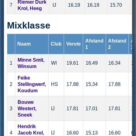
Riemer Durk
7
IJ
16.19
16.19
15.70
0
Krol, Heeg
Mixklasse
Afstand
Afstand
Af
Naam
Club
Verste
1
2
3
Minne Smit,
1
WI
19.61
16.49
16.34
18
Winsum
Feike
2
Stellingwerf,
HS
17.88
15.34
17.88
13
Koudum
Bouwe
3
Westert,
IJ
17.81
17.01
17.81
17
Sneek
Hendrik
4
Jacob Krol,
IJ
16.60
15.13
16.60
0.