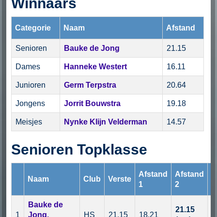
Winnaars
Categorie
Naam
Afstand
Senioren
Bauke de Jong
21.15
Dames
Hanneke Westert
16.11
Junioren
Germ Terpstra
20.64
Jongens
Jorrit Bouwstra
19.18
Meisjes
Nynke Klijn Velderman
14.57
Senioren Topklasse
Afstand
Afstand
A
Naam
Club
Verste
1
2
3
Bauke de
21.15
1
Jong,
HS
21.15
18.21
0