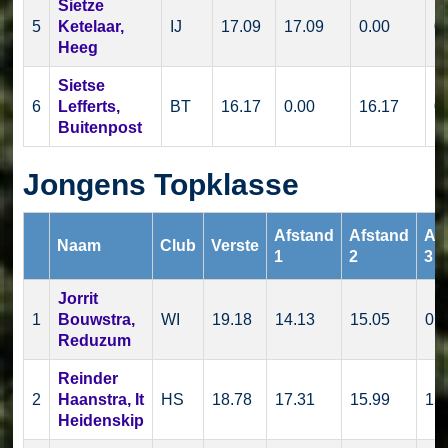
Sietze
5
Ketelaar,
IJ
17.09
17.09
0.00
0
Heeg
Sietse
6
Lefferts,
BT
16.17
0.00
16.17
0
Buitenpost
Jongens Topklasse
Afstand
Afstand
Af
Naam
Club
Verste
1
2
3
Jorrit
1
Bouwstra,
WI
19.18
14.13
15.05
0.
Reduzum
Reinder
2
Haanstra, It
HS
18.78
17.31
15.99
15
Heidenskip