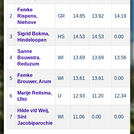
Femke
2
Rispens,
GR
14.85
13.92
14.19
Niehove
Sigrid Bokma,
3
HS
14.53
14.53
0.00
Hindeloopen
Sanne
4
Bouwstra,
WI
13.69
13.69
13.56
Reduzum
Femke
5
WI
13.61
13.61
0.00
Brouwer, Arum
Marije Reitsma,
6
IJ
12.93
11.20
12.34
IJlst
Hilde v/d Weij,
7
Sint
WI
11.06
0.00
0.00
Jacobiparochie