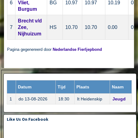
6
Vliet,
BG
10.97
10.97
10.19
0.
Burgum
Brecht v/d
7
Zee,
HS
10.70
10.70
0.00
0.
Nijhuizum
Pagina gegenereerd door
Nederlandse Fierljepbond
Datum
Tijd
Plaats
Naam
1
do 13-08-2026
18:30
It Heidenskip
Jeugd
Like Us On Facebook