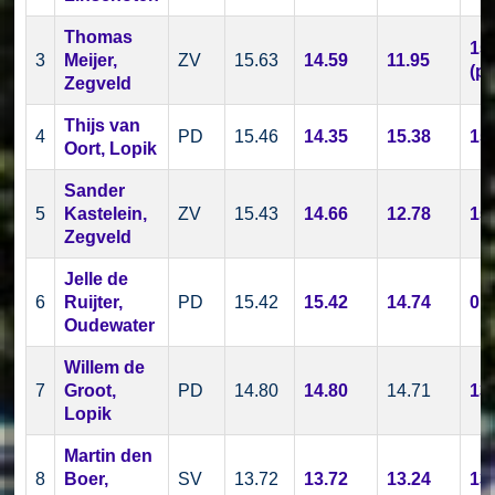
Thomas
15
3
Meijer,
ZV
15.63
14.59
11.95
(p.r
Zegveld
Thijs van
4
PD
15.46
14.35
15.38
15
Oort, Lopik
Sander
5
Kastelein,
ZV
15.43
14.66
12.78
15
Zegveld
Jelle de
6
Ruijter,
PD
15.42
15.42
14.74
0.
Oudewater
Willem de
7
Groot,
PD
14.80
14.80
14.71
13
Lopik
Martin den
8
Boer,
SV
13.72
13.72
13.24
13