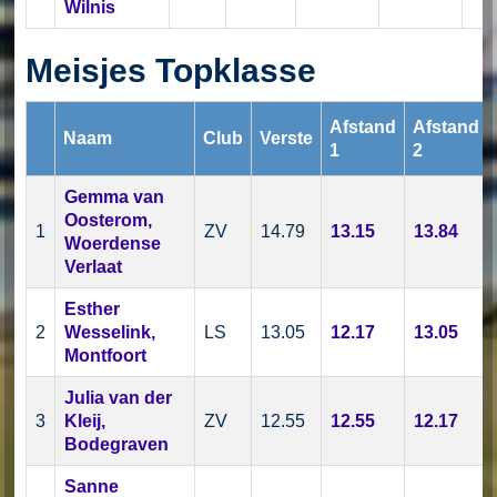
Wilnis
Meisjes Topklasse
Afstand
Afstand
Naam
Club
Verste
1
2
Gemma van
Oosterom,
1
ZV
14.79
13.15
13.84
Woerdense
Verlaat
Esther
2
Wesselink,
LS
13.05
12.17
13.05
Montfoort
Julia van der
3
Kleij,
ZV
12.55
12.55
12.17
Bodegraven
Sanne