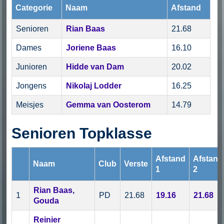
Categorie
Naam
Afstand
Senioren
Rian Baas
21.68
Dames
Joriene Baas
16.10
Junioren
Hidde van Dam
20.02
Jongens
Nikolaj Lodder
16.25
Meisjes
Gemma van Oosterom
14.79
Senioren Topklasse
Afstand
Afstand
Naam
Club
Verste
1
2
Rian Baas,
1
PD
21.68
19.16
21.68
Gouda
Reinier