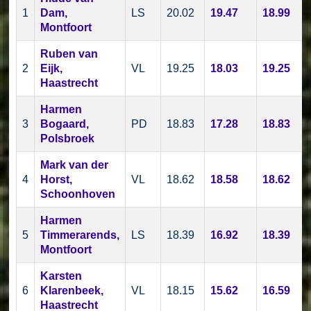
1
Dam,
LS
20.02
19.47
18.99
Montfoort
Ruben van
2
Eijk,
VL
19.25
18.03
19.25
Haastrecht
Harmen
3
Bogaard,
PD
18.83
17.28
18.83
Polsbroek
Mark van der
4
Horst,
VL
18.62
18.58
18.62
Schoonhoven
Harmen
5
Timmerarends,
LS
18.39
16.92
18.39
Montfoort
Karsten
6
Klarenbeek,
VL
18.15
15.62
16.59
Haastrecht