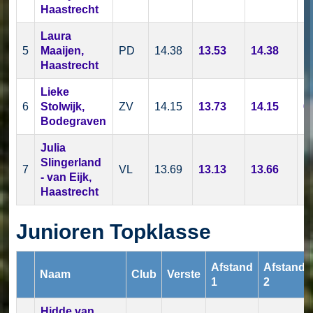
Haastrecht
Laura
5
Maaijen,
PD
14.38
13.53
14.38
1
Haastrecht
Lieke
6
Stolwijk,
ZV
14.15
13.73
14.15
0
Bodegraven
Julia
Slingerland
7
VL
13.69
13.13
13.66
1
- van Eijk,
Haastrecht
Junioren Topklasse
Afstand
Afstand
Naam
Club
Verste
1
2
Hidde van