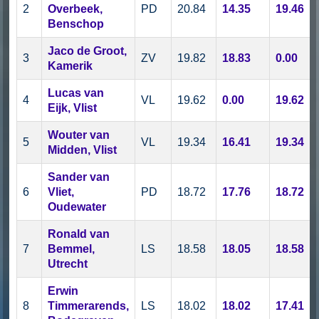
2
Overbeek,
PD
20.84
14.35
19.46
Benschop
Jaco de Groot,
3
ZV
19.82
18.83
0.00
Kamerik
Lucas van
4
VL
19.62
0.00
19.62
Eijk, Vlist
Wouter van
5
VL
19.34
16.41
19.34
Midden, Vlist
Sander van
6
Vliet,
PD
18.72
17.76
18.72
Oudewater
Ronald van
7
Bemmel,
LS
18.58
18.05
18.58
Utrecht
Erwin
8
Timmerarends,
LS
18.02
18.02
17.41