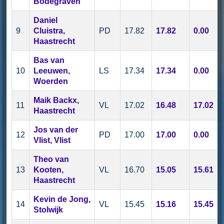
Bodegraven
Daniel
9
Cluistra,
PD
17.82
17.82
0.00
Haastrecht
Bas van
10
Leeuwen,
LS
17.34
17.34
0.00
Woerden
Maik Backx,
11
VL
17.02
16.48
17.02
Haastrecht
Jos van der
12
PD
17.00
17.00
0.00
Vlist, Vlist
Theo van
13
Kooten,
VL
16.70
15.05
15.61
Haastrecht
Kevin de Jong,
14
VL
15.45
15.16
15.45
Stolwijk