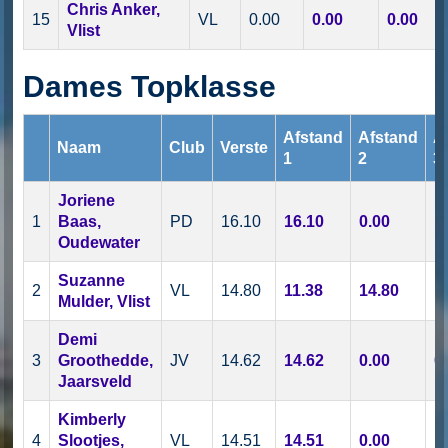
Chris Anker,
15
VL
0.00
0.00
0.00
Vlist
Dames Topklasse
Afstand
Afstand
A
Naam
Club
Verste
1
2
3
Joriene
1
Baas,
PD
16.10
16.10
0.00
1
Oudewater
Suzanne
2
VL
14.80
11.38
14.80
1
Mulder, Vlist
Demi
3
Groothedde,
JV
14.62
14.62
0.00
0
Jaarsveld
Kimberly
4
Slootjes,
VL
14.51
14.51
0.00
1