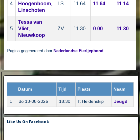
4
Hoogenboom,
LS
11.64
11.64
11.14
Linschoten
Tessa van
5
Vliet,
ZV
11.30
0.00
11.30
Nieuwkoop
Pagina gegenereerd door
Nederlandse Fierljepbond
Datum
Tijd
Plaats
Naam
1
do 13-08-2026
18:30
It Heidenskip
Jeugd
Like Us On Facebook