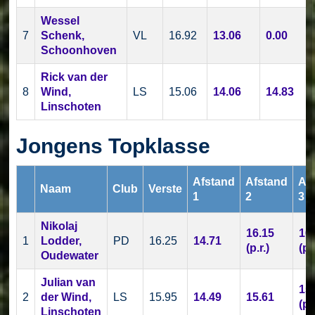
Wessel
7
Schenk,
VL
16.92
13.06
0.00
Schoonhoven
Rick van der
8
Wind,
LS
15.06
14.06
14.83
Linschoten
Jongens Topklasse
Afstand
Afstand
Af
Naam
Club
Verste
1
2
3
Nikolaj
16.15
16
1
Lodder,
PD
16.25
14.71
(p.r.)
(p.r
Oudewater
Julian van
15
2
der Wind,
LS
15.95
14.49
15.61
(p.r
Linschoten