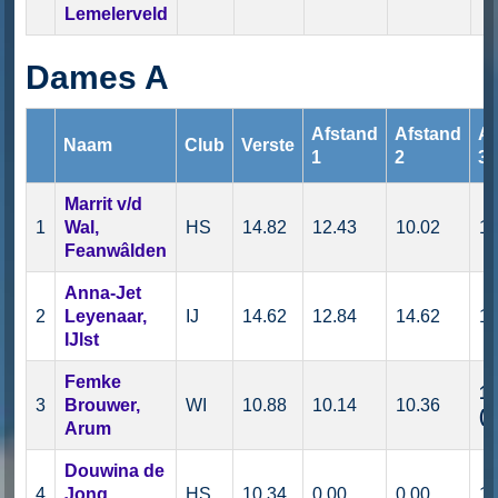
Lemelerveld
Dames A
Afstand
Afstand
Af
Naam
Club
Verste
1
2
3
Marrit v/d
1
Wal,
HS
14.82
12.43
10.02
14
Feanwâlden
Anna-Jet
2
Leyenaar,
IJ
14.62
12.84
14.62
12
IJlst
Femke
10
3
Brouwer,
WI
10.88
10.14
10.36
(p.
Arum
Douwina de
4
Jong,
HS
10.34
0.00
0.00
10