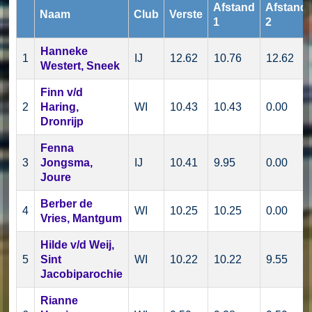
Afstand
Afstand
Naam
Club
Verste
1
2
Hanneke
1
IJ
12.62
10.76
12.62
Westert, Sneek
Finn v/d
2
Haring,
WI
10.43
10.43
0.00
Dronrijp
Fenna
3
Jongsma,
IJ
10.41
9.95
0.00
Joure
Berber de
4
WI
10.25
10.25
0.00
Vries, Mantgum
Hilde v/d Weij,
5
Sint
WI
10.22
10.22
9.55
Jacobiparochie
Rianne