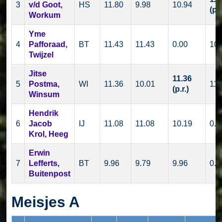
3
v/d Goot,
HS
11.80
9.98
10.94
(p.r
Workum
Yme
4
Pafforaad,
BT
11.43
11.43
0.00
10.
Twijzel
Jitse
11.36
5
Postma,
WI
11.36
10.01
11.
(p.r.)
Winsum
Hendrik
6
Jacob
IJ
11.08
11.08
10.19
0.0
Krol, Heeg
Erwin
7
Lefferts,
BT
9.96
9.79
9.96
0.0
Buitenpost
Meisjes A