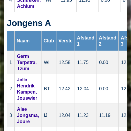
4
Schukken,
WI
11.95
11.95
0.00
0.0
Achlum
Jongens A
Afstand
Afstand
Afst
Naam
Club
Verste
1
2
3
Germ
1
Terpstra,
WI
12.58
11.75
0.00
12.5
Tzum
Jelle
Hendrik
2
BT
12.42
12.04
0.00
12.4
Kampen,
Jouswier
Aise
3
Jongsma,
IJ
12.04
11.23
11.19
12.0
Joure