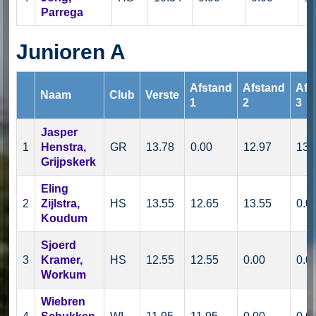
Parrega
Junioren A
Afstand
Afstand
Afs
Naam
Club
Verste
1
2
3
Jasper
1
Henstra,
GR
13.78
0.00
12.97
13.
Grijpskerk
Eling
2
Zijlstra,
HS
13.55
12.65
13.55
0.0
Koudum
Sjoerd
3
Kramer,
HS
12.55
12.55
0.00
0.0
Workum
Wiebren