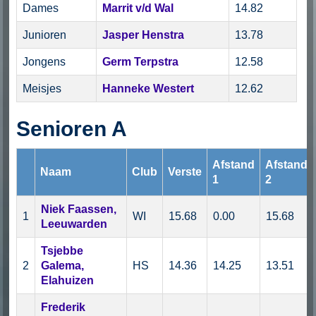
Dames
Marrit v/d Wal
14.82
Junioren
Jasper Henstra
13.78
Jongens
Germ Terpstra
12.58
Meisjes
Hanneke Westert
12.62
Senioren A
Afstand
Afstand
Naam
Club
Verste
1
2
Niek Faassen,
1
WI
15.68
0.00
15.68
Leeuwarden
Tsjebbe
2
Galema,
HS
14.36
14.25
13.51
Elahuizen
Frederik