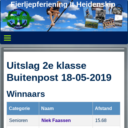
Fierljepferiening It Heidenskip
Uitslag 2e klasse
Buitenpost 18-05-2019
Winnaars
Categorie
Naam
Afstand
Senioren
Niek Faassen
15.68