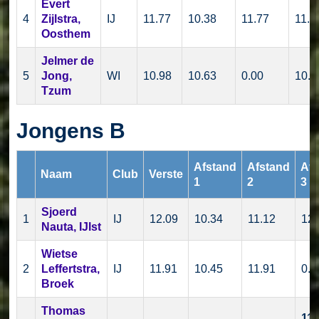
Evert
4
Zijlstra,
IJ
11.77
10.38
11.77
11.7
Oosthem
Jelmer de
5
Jong,
WI
10.98
10.63
0.00
10.9
Tzum
Jongens B
Afstand
Afstand
Afs
Naam
Club
Verste
1
2
3
Sjoerd
1
IJ
12.09
10.34
11.12
12.
Nauta, IJlst
Wietse
2
Leffertstra,
IJ
11.91
10.45
11.91
0.0
Broek
Thomas
11.