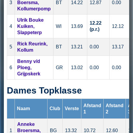
3
Boersma,
BT
14.22
12.87
0.00
Kollumerpomp
Ulrik Bouke
12.22
4
Kuiken,
WI
13.69
12.12
(p.r.)
Slappeterp
Rick Reurink,
5
BT
13.21
0.00
13.17
Kollum
Benny v/d
6
Ploeg,
GR
13.02
0.00
0.00
Grijpskerk
Dames Topklasse
Afstand
Afstand
Af
Naam
Club
Verste
1
2
3
Anneke
1
Broersma,
BG
13.32
10.72
12.60
13