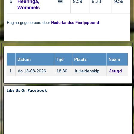
6
Heeringa,
WI
9.59
9.28
9.59
Wommels
Pagina gegenereerd door
Nederlandse Fierljepbond
Datum
Tijd
Plaats
Naam
1
do 13-08-2026
18:30
It Heidenskip
Jeugd
Like Us On Facebook