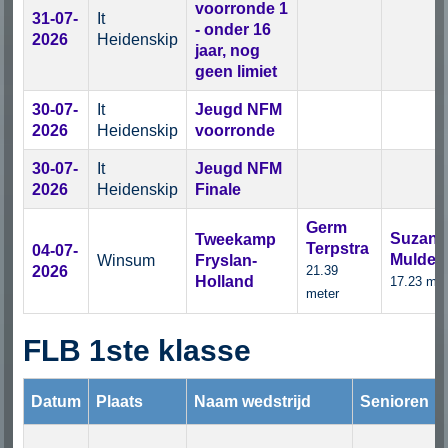
voorronde 1
31-07-
It
- onder 16
2026
Heidenskip
jaar, nog
geen limiet
30-07-
It
Jeugd NFM
2026
Heidenskip
voorronde
30-07-
It
Jeugd NFM
2026
Heidenskip
Finale
Germ
Suzann
Tweekamp
Terpstra
04-07-
Mulder
Winsum
Fryslan-
2026
21.39
Holland
17.23 met
meter
FLB 1ste klasse
Datum
Plaats
Naam wedstrijd
Senioren