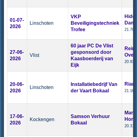
Hidd
VKP
01-07-
Dam
Linschoten
Beveiligingstechniek
2026
Trofee
21.70 
60 jaar PC De Vlist
Reini
27-06-
gesponsord door
Over
Vlist
2026
Kaasboerderij van
20.93 
Eijk
Rian
20-06-
Installatiebedrijf Van
Linschoten
2026
der Vaart Bokaal
21.16 
Mark 
17-06-
Samson Verhuur
Hors
Kockengen
2026
Bokaal
20.31 