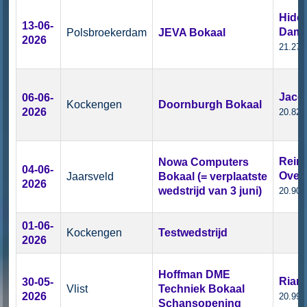
Hidd
13-06-
Dam
Polsbroekerdam
JEVA Bokaal
2026
21.27 
Jaco 
06-06-
Kockengen
Doornburgh Bokaal
2026
20.82 
Reini
Nowa Computers
04-06-
Over
Jaarsveld
Bokaal (= verplaatste
2026
wedstrijd van 3 juni)
20.90 
01-06-
Kockengen
Testwedstrijd
2026
Hoffman DME
Rian
30-05-
Vlist
Techniek Bokaal
2026
20.99 
Schansopening