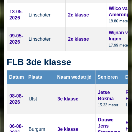
Wilco van
13-05-
Amerong
Linschoten
2e klasse
2026
18.86 meter
Wijnan va
09-05-
Ingen
Linschoten
2e klasse
2026
17.99 meter
FLB 3de klasse
Datum
Plaats
Naam wedstrijd
Senioren
Da
Jetse
Ri
08-08-
Bokma
He
IJlst
3e klasse
2026
15.33 meter
12.
Douwe
Ri
Jens
06-08-
He
Burgum
3e klasse