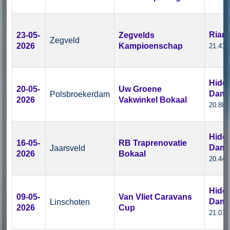
Rian
23-05-
Zegvelds
Zegveld
2026
Kampioenschap
21.41 
Hidd
20-05-
Uw Groene
Dam
Polsbroekerdam
2026
Vakwinkel Bokaal
20.88 
Hidd
16-05-
RB Traprenovatie
Dam
Jaarsveld
2026
Bokaal
20.44 
Hidd
09-05-
Van Vliet Caravans
Dam
Linschoten
2026
Cup
21.07 