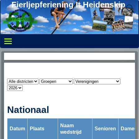
Fierljepferiening It Heidenskip
Overzicht uitslagen
Nationaal
Naam
Datum
Plaats
Senioren
Dames
wedstrijd