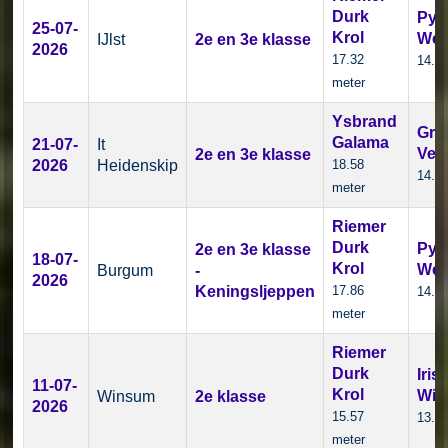
Durk
Pytr
25-07-
Krol
Wes
IJlst
2e en 3e klasse
2026
17.32
14.7
meter
Ysbrand
Gryt
Galama
21-07-
It
Vel
2e en 3e klasse
2026
Heidenskip
18.58
14.3
meter
Riemer
Durk
Pytr
2e en 3e klasse
18-07-
Krol
Wes
Burgum
-
2026
Keningsljeppen
17.86
14.6
meter
Riemer
Durk
Iris
11-07-
Krol
Wij
Winsum
2e klasse
2026
15.57
13.8
meter