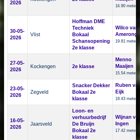
2026
16.90 meter
Hoffman DME
Wilco van
Techniek
30-05-
Amerong
Vlist
Bokaal
2026
Schansopening
19.81 meter
2e klasse
Menno
27-05-
Maaijen
Kockengen
2e klasse
2026
15.54 meter
Ruben va
Snacker Dekker
23-05-
Eijk
Zegveld
Bokaal 2e
2026
klasse
18.43 meter
Loon- en
Wijnan va
verhuurbedrijf
16-05-
Ingen
Jaarsveld
De Bruijn
2026
Bokaal 2e
17.42 meter
klasse