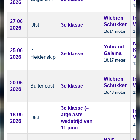
2026
13.
Wiebren
Iri
27-06-
Schukken
Wi
IJlst
3e klasse
2026
15.14 meter
14.
Ny
Ysbrand
Kli
25-06-
It
Galama
3e klasse
Ve
2026
Heidenskip
18.17 meter
13.
Wiebren
Iri
20-06-
Schukken
Wi
Buitenpost
3e klasse
2026
15.43 meter
12.
3e klasse (=
Iri
18-06-
afgelaste
Wi
IJlst
2026
wedstrijd van
12.
11 juni)
Bart
Gr