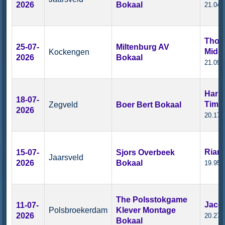
2026
Bokaal
21.04 
Thom
25-07-
Miltenburg AV
Midd
Kockengen
2026
Bokaal
21.09 
Harm
18-07-
Timm
Zegveld
Boer Bert Bokaal
2026
20.17 
Rian
15-07-
Sjors Overbeek
Jaarsveld
2026
Bokaal
19.95 
The Polsstokgame
Jaco 
11-07-
Polsbroekerdam
Klever Montage
2026
20.27 
Bokaal