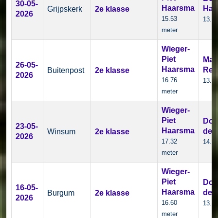
30-05-
Haarsma
Haa
Grijpskerk
2e klasse
2026
15.53
13.1
meter
Wieger-
Piet
Mari
26-05-
Haarsma
Rei
Buitenpost
2e klasse
2026
16.76
13.1
meter
Wieger-
Piet
Dou
23-05-
Haarsma
de 
Winsum
2e klasse
2026
17.32
14.8
meter
Wieger-
Piet
Dou
16-05-
Haarsma
de 
Burgum
2e klasse
2026
16.60
13.9
meter