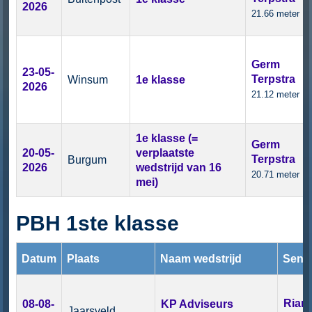
2026
21.66 meter
Germ
23-05-
Terpstra
Winsum
1e klasse
2026
21.12 meter
1e klasse (=
Germ
20-05-
verplaatste
Terpstra
Burgum
2026
wedstrijd van 16
20.71 meter
mei)
PBH 1ste klasse
Datum
Plaats
Naam wedstrijd
Seni
Rian
08-08-
KP Adviseurs
Jaarsveld