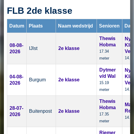
FLB 2de klasse
Datum
Plaats
Naam wedstrijd
Senioren
Dam
Thewis
Nyn
Hobma
Klij
08-08-
IJlst
2e klasse
Vel
2026
17.34
14.0
meter
Dytmer
Nyn
v/d Wal
Klij
04-08-
Burgum
2e klasse
Vel
2026
15.19
14.11
meter
Thewis
Mari
Hobma
28-07-
Rei
Buitenpost
2e klasse
2026
17.35
14.1
meter
Riemer