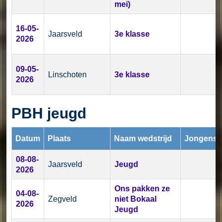
mei)
16-05-
Jaarsveld
3e klasse
2026
09-05-
Linschoten
3e klasse
2026
PBH jeugd
Datum
Plaats
Naam wedstrijd
Jongens
08-08-
Jaarsveld
Jeugd
2026
Ons pakken ze
04-08-
Zegveld
niet Bokaal
2026
Jeugd