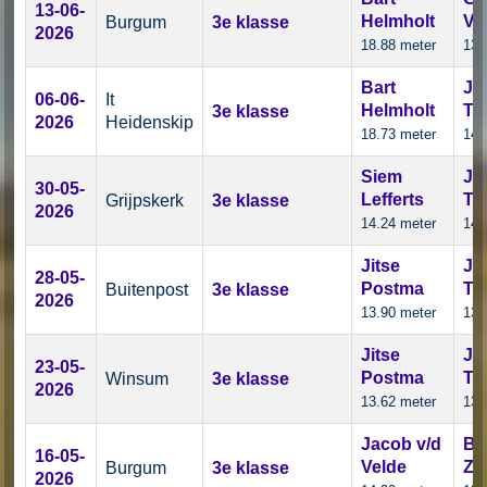
13-06-
Helmholt
Ve
Burgum
3e klasse
2026
18.88 meter
13.
Bart
Je
06-06-
It
Helmholt
Te
3e klasse
2026
Heidenskip
18.73 meter
14.
Siem
Je
30-05-
Lefferts
Te
Grijpskerk
3e klasse
2026
14.24 meter
14.
Jitse
Je
28-05-
Postma
Te
Buitenpost
3e klasse
2026
13.90 meter
13.
Jitse
Je
23-05-
Postma
Te
Winsum
3e klasse
2026
13.62 meter
13.
Jacob v/d
Br
16-05-
Velde
Ze
Burgum
3e klasse
2026