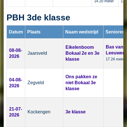
14.20 meter
13.
PBH 3de klasse
Datum
Plaats
Naam wedstrijd
Senioren
Bas van
Eikelenboom
08-08-
Leeuwen
Jaarsveld
Bokaal 2e en 3e
2026
klasse
17.24 meter
Ons pakken ze
04-08-
Zegveld
niet Bokaal 3e
2026
klasse
21-07-
Kockengen
3e klasse
2026