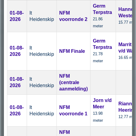
Germ
Hanne
Terpstra
01-08-
It
NFM
Westert
2026
Heidenskip
voorronde 2
21.86
15.77 met
meter
Germ
Marrit
Terpstra
01-08-
It
v/d Wal
NFM Finale
2026
Heidenskip
21.78
16.65 met
meter
NFM
01-08-
It
(centrale
2026
Heidenskip
aanmelding)
Jorn v/d
Rianne
Meer
01-08-
It
NFM
Heerin
2026
Heidenskip
voorronde 1
13.98
12.77 met
meter
NFM