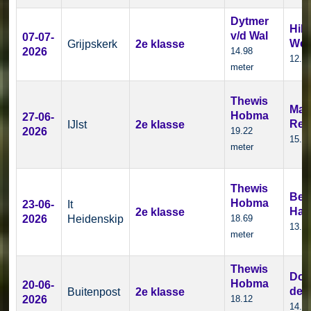
Dytmer
Hild
v/d Wal
07-07-
Wei
Grijpskerk
2e klasse
2026
14.98
12.8
meter
Thewis
Mari
Hobma
27-06-
Rei
IJlst
2e klasse
2026
19.22
15.1
meter
Thewis
Ber
Hobma
23-06-
It
Haa
2e klasse
2026
Heidenskip
18.69
13.0
meter
Thewis
Dou
Hobma
20-06-
de 
Buitenpost
2e klasse
2026
18.12
14.0