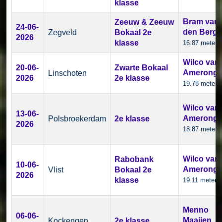
klasse
Bram van
Zeeuw & Zeeuw
24-06-
den Berg
Zegveld
Bokaal 2e
2026
klasse
16.87 meter
Wilco van
20-06-
Zwarte Bokaal
Amerong
Linschoten
2026
2e klasse
19.78 meter
Wilco van
13-06-
Amerong
Polsbroekerdam
2e klasse
2026
18.87 meter
Wilco van
Rabobank
10-06-
Amerong
Vlist
Bokaal 2e
2026
klasse
19.11 meter
Menno
06-06-
Maaijen
Kockengen
2e klasse