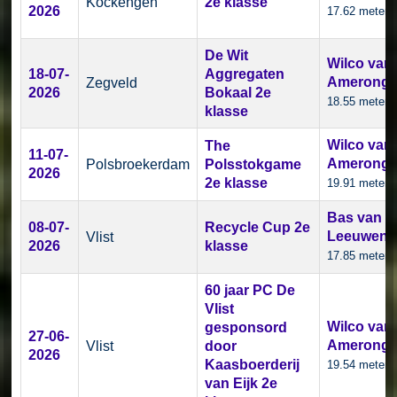
Kockengen
2e klasse
2026
17.62 meter
De Wit
Wilco van
18-07-
Aggregaten
Amerong
Zegveld
2026
Bokaal 2e
18.55 meter
klasse
Wilco van
The
11-07-
Amerong
Polsbroekerdam
Polsstokgame
2026
2e klasse
19.91 meter
Bas van
08-07-
Recycle Cup 2e
Leeuwen
Vlist
2026
klasse
17.85 meter
60 jaar PC De
Vlist
Wilco van
gesponsord
27-06-
Amerong
Vlist
door
2026
Kaasboerderij
19.54 meter
van Eijk 2e