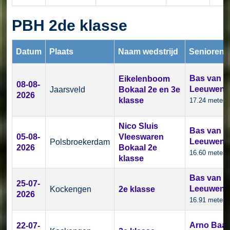
PBH 2de klasse
Datum
Plaats
Naam wedstrijd
Senioren
Bas van
Eikelenboom
08-08-
Leeuwen
Jaarsveld
Bokaal 2e en 3e
2026
klasse
17.24 meter
Nico Sluis
Bas van
05-08-
Vleeswaren
Leeuwen
Polsbroekerdam
2026
Bokaal 2e
16.60 meter
klasse
Bas van
25-07-
Leeuwen
Kockengen
2e klasse
2026
16.91 meter
Arno Baa
22-07-