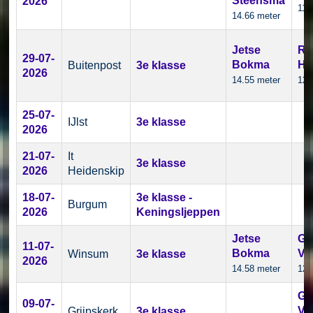
Steensma
2026
11.
14.66 meter
Jetse
Ri
29-07-
Bokma
He
Buitenpost
3e klasse
2026
14.55 meter
12.
25-07-
IJlst
3e klasse
2026
21-07-
It
3e klasse
2026
Heidenskip
18-07-
3e klasse -
Burgum
2026
Keningsljeppen
Jetse
Gr
11-07-
Bokma
Ve
Winsum
3e klasse
2026
14.58 meter
12.
Gr
09-07-
Ve
Grijpskerk
3e klasse