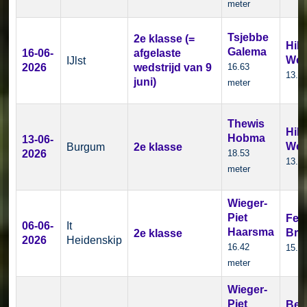
meter
Tsjebbe
2e klasse (=
Hild
Galema
16-06-
afgelaste
Wei
IJlst
2026
wedstrijd van 9
16.63
13.5
juni)
meter
Thewis
Hild
Hobma
13-06-
Wei
Burgum
2e klasse
2026
18.53
13.8
meter
Wieger-
Piet
Fem
06-06-
It
Haarsma
Bro
2e klasse
2026
Heidenskip
16.42
15.2
meter
Wieger-
Piet
Ber