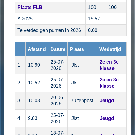
Plaats FLB
100
100
Δ 2025
15.57
Te verdedigen punten in 2026
0.00
Afstand
Datum
Plaats
Wedstrijd
25-07-
2e en 3e
1
10.90
IJlst
2026
klasse
25-07-
2e en 3e
2
10.52
IJlst
2026
klasse
20-06-
3
10.08
Buitenpost
Jeugd
2026
25-07-
4
9.83
IJlst
Jeugd
2026
18-07-