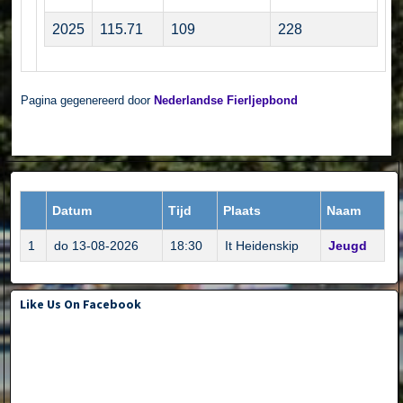
2025
115.71
109
228
Pagina gegenereerd door
Nederlandse Fierljepbond
Datum
Tijd
Plaats
Naam
1
do 13-08-2026
18:30
It Heidenskip
Jeugd
Like Us On Facebook