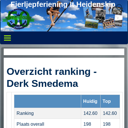
Fierljepferiening It Heidenskip
Ranking springer
Overzicht ranking -
Derk Smedema
Huidig
Top
Ranking
142.60
142.60
Plaats overall
198
198