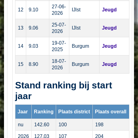
27-06-
12
9.10
IJlst
Jeugd
2026
25-07-
13
9.06
IJlst
Jeugd
2026
19-07-
14
9.03
Burgum
Jeugd
2025
18-07-
15
8.90
Burgum
Jeugd
2026
Stand ranking bij start
jaar
Jaar
Ranking
Plaats district
Plaats overall
nu
142.60
100
198
2026
127.03
107
204