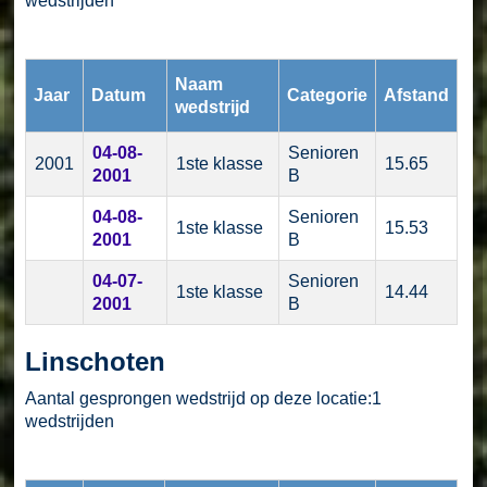
wedstrijden
Naam
Jaar
Datum
Categorie
Afstand
wedstrijd
04-08-
Senioren
2001
1ste klasse
15.65
2001
B
04-08-
Senioren
1ste klasse
15.53
2001
B
04-07-
Senioren
1ste klasse
14.44
2001
B
Linschoten
Aantal gesprongen wedstrijd op deze locatie:1
wedstrijden