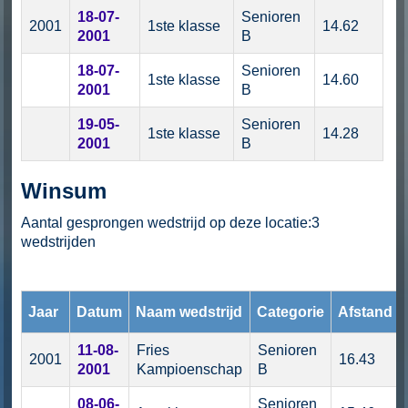
18-07-
Senioren
2001
1ste klasse
14.62
2001
B
18-07-
Senioren
1ste klasse
14.60
2001
B
19-05-
Senioren
1ste klasse
14.28
2001
B
Winsum
Aantal gesprongen wedstrijd op deze locatie:3
wedstrijden
Jaar
Datum
Naam wedstrijd
Categorie
Afstand
11-08-
Fries
Senioren
2001
16.43
2001
Kampioenschap
B
08-06-
Senioren