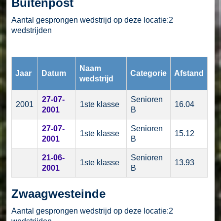
Buitenpost
Aantal gesprongen wedstrijd op deze locatie:2
wedstrijden
Naam
Jaar
Datum
Categorie
Afstand
wedstrijd
27-07-
Senioren
2001
1ste klasse
16.04
2001
B
27-07-
Senioren
1ste klasse
15.12
2001
B
21-06-
Senioren
1ste klasse
13.93
2001
B
Zwaagwesteinde
Aantal gesprongen wedstrijd op deze locatie:2