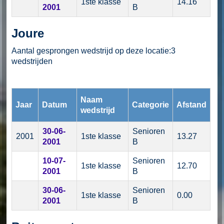
1ste klasse
14.16
2001
B
Joure
Aantal gesprongen wedstrijd op deze locatie:3
wedstrijden
Naam
Jaar
Datum
Categorie
Afstand
wedstrijd
30-06-
Senioren
2001
1ste klasse
13.27
2001
B
10-07-
Senioren
1ste klasse
12.70
2001
B
30-06-
Senioren
1ste klasse
0.00
2001
B