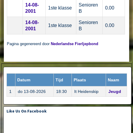
14-08-
Senioren
1ste klasse
0.00
2001
B
14-08-
Senioren
1ste klasse
0.00
2001
B
Pagina gegenereerd door
Nederlandse Fierljepbond
Datum
Tijd
Plaats
Naam
1
do 13-08-2026
18:30
It Heidenskip
Jeugd
Like Us On Facebook