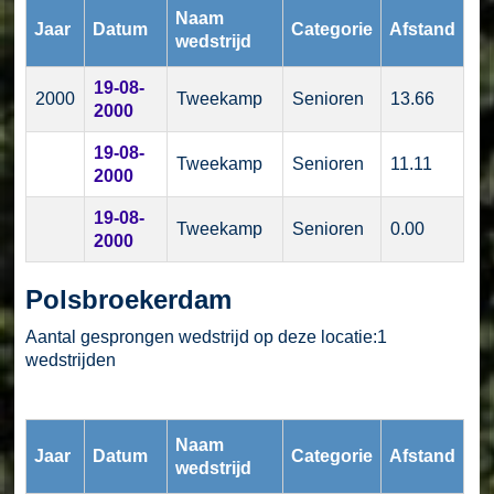
Naam
Jaar
Datum
Categorie
Afstand
wedstrijd
19-08-
2000
Tweekamp
Senioren
13.66
2000
19-08-
Tweekamp
Senioren
11.11
2000
19-08-
Tweekamp
Senioren
0.00
2000
Polsbroekerdam
Aantal gesprongen wedstrijd op deze locatie:1
wedstrijden
Naam
Jaar
Datum
Categorie
Afstand
wedstrijd