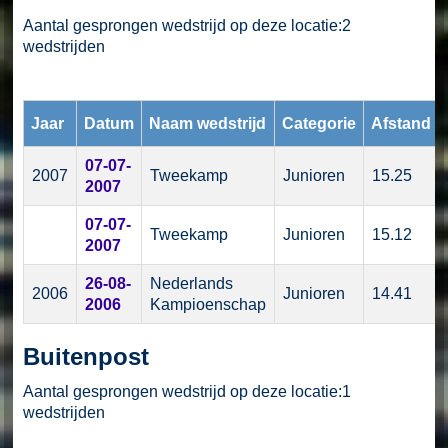
Aantal gesprongen wedstrijd op deze locatie:2
wedstrijden
Jaar
Datum
Naam wedstrijd
Categorie
Afstand
07-07-
2007
Tweekamp
Junioren
15.25
2007
07-07-
Tweekamp
Junioren
15.12
2007
26-08-
Nederlands
2006
Junioren
14.41
2006
Kampioenschap
Buitenpost
Aantal gesprongen wedstrijd op deze locatie:1
wedstrijden