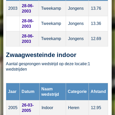
28-06-
2003
Tweekamp
Jongens
13.76
2003
28-06-
Tweekamp
Jongens
13.36
2003
28-06-
Tweekamp
Jongens
12.69
2003
Zwaagwesteinde indoor
Aantal gesprongen wedstrijd op deze locatie:1
wedstrijden
Naam
Jaar
Datum
Categorie
Afstand
wedstrijd
26-03-
2005
Indoor
Heren
12.95
2005