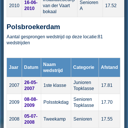
16-06-
Senioren
2010
van der Vaart
17.52
2010
A
bokaal
Polsbroekerdam
Aantal gesprongen wedstrijd op deze locatie:81
wedstrijden
Naam
Jaar
Datum
Categorie
Afstand
wedstrijd
26-05-
Junioren
2007
1ste klasse
17.81
2007
Topklasse
08-08-
Senioren
2009
Polsstokdag
17.70
2009
Topklasse
05-07-
2008
Tweekamp
Senioren
17.55
2008