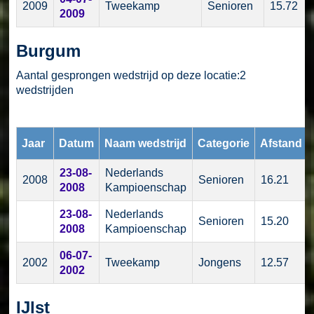
2009
Tweekamp
Senioren
15.72
2009
Burgum
Aantal gesprongen wedstrijd op deze locatie:2
wedstrijden
Jaar
Datum
Naam wedstrijd
Categorie
Afstand
23-08-
Nederlands
2008
Senioren
16.21
2008
Kampioenschap
23-08-
Nederlands
Senioren
15.20
2008
Kampioenschap
06-07-
2002
Tweekamp
Jongens
12.57
2002
IJlst