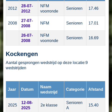
28-07-
NFM
2012
Senioren
17.46
2012
voorronde
27-07-
2008
NFM
Senioren
17.01
2008
26-07-
NFM
Senioren
16.69
2008
voorronde
Kockengen
Aantal gesprongen wedstrijd op deze locatie:9
wedstrijden
Naam
Jaar
Datum
Categorie
Afstand
wedstrijd
12-08-
Senioren
2025
2e klasse
15.40
2025
A