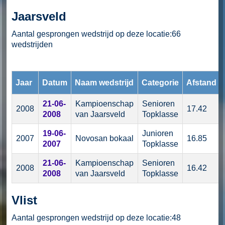
Jaarsveld
Aantal gesprongen wedstrijd op deze locatie:66
wedstrijden
Jaar
Datum
Naam wedstrijd
Categorie
Afstand
21-06-
Kampioenschap
Senioren
2008
17.42
2008
van Jaarsveld
Topklasse
19-06-
Junioren
2007
Novosan bokaal
16.85
2007
Topklasse
21-06-
Kampioenschap
Senioren
2008
16.42
2008
van Jaarsveld
Topklasse
Vlist
Aantal gesprongen wedstrijd op deze locatie:48