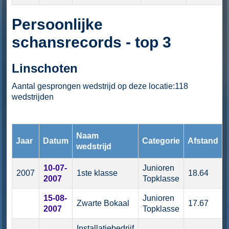
Persoonlijke
schansrecords - top 3
Linschoten
Aantal gesprongen wedstrijd op deze locatie:118
wedstrijden
Naam
Jaar
Datum
Categorie
Afstand
wedstrijd
10-07-
Junioren
2007
1ste klasse
18.64
2007
Topklasse
15-08-
Junioren
Zwarte Bokaal
17.67
2007
Topklasse
Installatiebedrijf