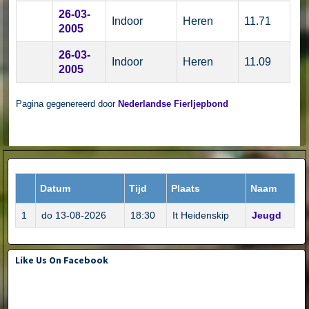
26-03-
Indoor
Heren
11.71
2005
26-03-
Indoor
Heren
11.09
2005
Pagina gegenereerd door
Nederlandse Fierljepbond
Datum
Tijd
Plaats
Naam
1
do 13-08-2026
18:30
It Heidenskip
Jeugd
Like Us On Facebook