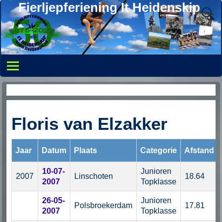
Fierljepferiening It Heidenskip
Overzicht persoonlijke records
Floris van Elzakker
Jaar
Datum
Plaats
Categorie
Afstand
10-07-
Junioren
2007
Linschoten
18.64
2007
Topklasse
26-05-
Junioren
Polsbroekerdam
17.81
2007
Topklasse