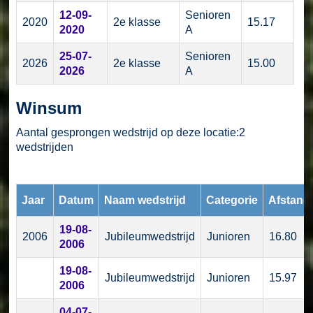
12-09-
Senioren
2020
2e klasse
15.17
2020
A
25-07-
Senioren
2026
2e klasse
15.00
2026
A
Winsum
Aantal gesprongen wedstrijd op deze locatie:2
wedstrijden
Jaar
Datum
Naam wedstrijd
Categorie
Afstand
19-08-
2006
Jubileumwedstrijd
Junioren
16.80
2006
19-08-
Jubileumwedstrijd
Junioren
15.97
2006
04-07-