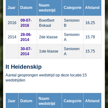
Naam
Jaar
Datum
Categorie
Afstand
wedstrijd
09-07-
BoerBert
Senioren
2016
16.25
2016
Bokaal
B
28-06-
Senioren
2014
2de klasse
15.78
2014
A
30-07-
Senioren
1ste klasse
15.75
2014
A
It Heidenskip
Aantal gesprongen wedstrijd op deze locatie:15
wedstrijden
Naam
Jaar
Datum
Categorie
Afstand
wedstrijd