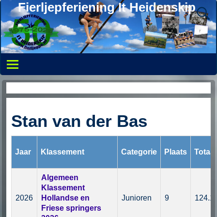
Fierljepferiening It Heidenskip
Klassementen van springer
Stan van der Bas
Jaar
Klassement
Categorie
Plaats
Totaal
Algemeen
Klassement
2026
Hollandse en
Junioren
9
124.1
Friese springers