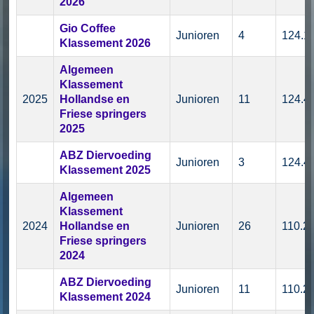
2026
Gio Coffee
Junioren
4
124.1
Klassement 2026
Algemeen
Klassement
2025
Hollandse en
Junioren
11
124.4
Friese springers
2025
ABZ Diervoeding
Junioren
3
124.4
Klassement 2025
Algemeen
Klassement
2024
Hollandse en
Junioren
26
110.2
Friese springers
2024
ABZ Diervoeding
Junioren
11
110.2
Klassement 2024