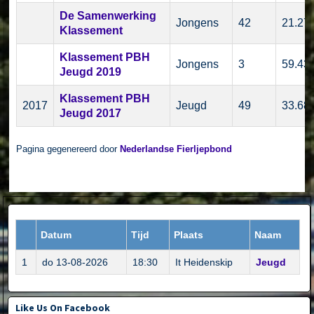
De Samenwerking
Jongens
42
21.27
Klassement
Klassement PBH
Jongens
3
59.43
Jeugd 2019
Klassement PBH
2017
Jeugd
49
33.68
Jeugd 2017
Pagina gegenereerd door
Nederlandse Fierljepbond
Datum
Tijd
Plaats
Naam
1
do 13-08-2026
18:30
It Heidenskip
Jeugd
Like Us On Facebook