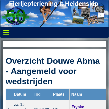
Fierljepferiening It Heidenskip
Springer – aangemeld voor wedstrijden
Overzicht Douwe Abma
- Aangemeld voor
wedstrijden
Datum
Tijd
Plaats
Naam
za, 15
Fryske