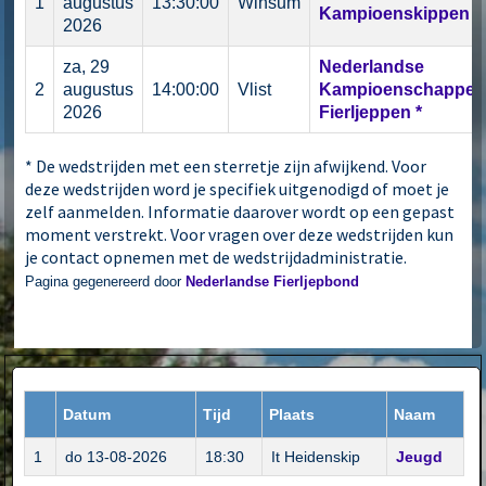
1
augustus
13:30:00
Winsum
Kampioenskippen
2026
za, 29
Nederlandse
2
augustus
14:00:00
Vlist
Kampioenschappen
2026
Fierljeppen
*
* De wedstrijden met een sterretje zijn afwijkend. Voor
deze wedstrijden word je specifiek uitgenodigd of moet je
zelf aanmelden. Informatie daarover wordt op een gepast
moment verstrekt. Voor vragen over deze wedstrijden kun
je contact opnemen met de wedstrijdadministratie.
Pagina gegenereerd door
Nederlandse Fierljepbond
Datum
Tijd
Plaats
Naam
1
do 13-08-2026
18:30
It Heidenskip
Jeugd