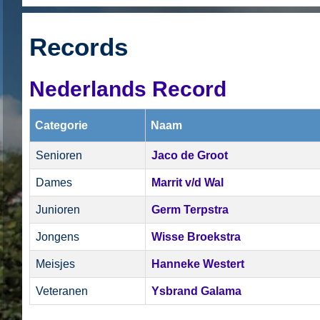
Records
Nederlands Record
Categorie
Naam
Senioren
Jaco de Groot
Dames
Marrit v/d Wal
Junioren
Germ Terpstra
Jongens
Wisse Broekstra
Meisjes
Hanneke Westert
Veteranen
Ysbrand Galama