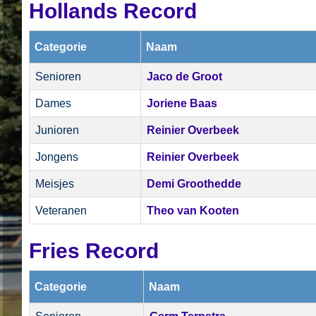
Hollands Record
Categorie
Naam
Senioren
Jaco de Groot
Dames
Joriene Baas
Junioren
Reinier Overbeek
Jongens
Reinier Overbeek
Meisjes
Demi Groothedde
Veteranen
Theo van Kooten
Fries Record
Categorie
Naam