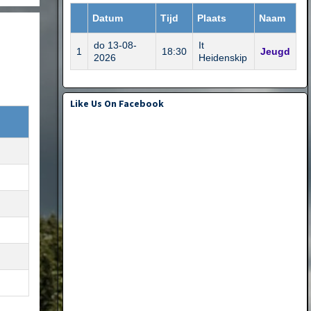
Datum
Tijd
Plaats
Naam
do 13-08-
It
1
18:30
Jeugd
2026
Heidenskip
Like Us On Facebook