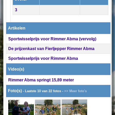
3
Artikelen
Sportwisselprijs voor Rimmer Abma (vervolg)
De prijzenkast van Fierljepper Rimmer Abma
Sportwisselprijs voor Rimmer Abma
Video(s)
Rimmer Abma springt 15,89 meter
Foto(s)
- Laatste 10 van 22 fotos -
>> Meer foto's