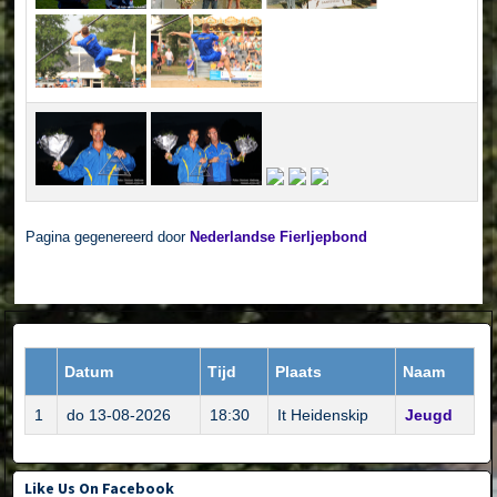
Pagina gegenereerd door
Nederlandse Fierljepbond
Datum
Tijd
Plaats
Naam
1
do 13-08-2026
18:30
It Heidenskip
Jeugd
Like Us On Facebook