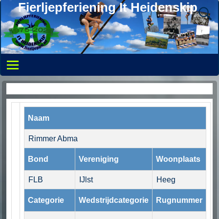
Fierljepferiening It Heidenskip
Persoonlijke pagina
Naam
Rimmer Abma
Bond
Vereniging
Woonplaats
FLB
IJlst
Heeg
Categorie
Wedstrijdcategorie
Rugnummer