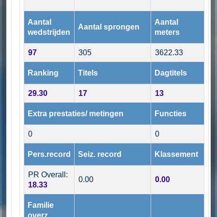
Aantal
Aantal
Aantal sprongen
wedstrijden
meters
97
305
3622.33
Ranking
Titels
Dagtitels
29.30
17
13
Extra prestaties/ metingen
Functies
0
0
Pers.record
Seiz. record
Klassement
PR Overall:
0.00
0.00
18.33
Familie
overz.