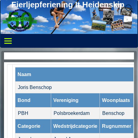
Fierljepferiening It Heidenskip
Persoonlijke pagina
Naam
Joris Benschop
Bond
Vereniging
Woonplaats
PBH
Polsbroekerdam
Benschop
Categorie
Wedstrijdcategorie
Rugnummer