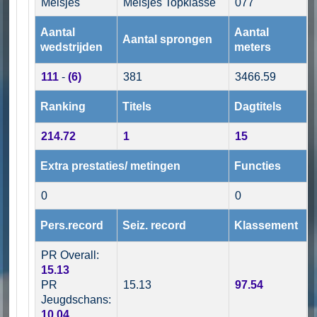
Meisjes
Meisjes Topklasse
077
Aantal
Aantal
Aantal sprongen
wedstrijden
meters
111
-
(6)
381
3466.59
Ranking
Titels
Dagtitels
214.72
1
15
Extra prestaties/ metingen
Functies
0
0
Pers.record
Seiz. record
Klassement
PR Overall:
15.13
PR
15.13
97.54
Jeugdschans:
10.04