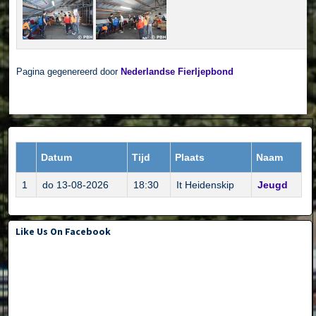
Pagina gegenereerd door
Nederlandse Fierljepbond
Datum
Tijd
Plaats
Naam
1
do 13-08-2026
18:30
It Heidenskip
Jeugd
Like Us On Facebook