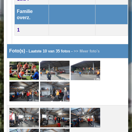
Familie
overz.
1
Foto(s)
- Laatste 10 van 35 fotos -
>> Meer foto's