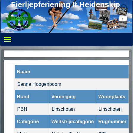
Fierljepferiening It Heidenskip
Persoonlijke pagina
Naam
Sanne Hoogenboom
Bond
Vereniging
Woonplaats
PBH
Linschoten
Linschoten
Categorie
Wedstrijdcategorie
Rugnummer