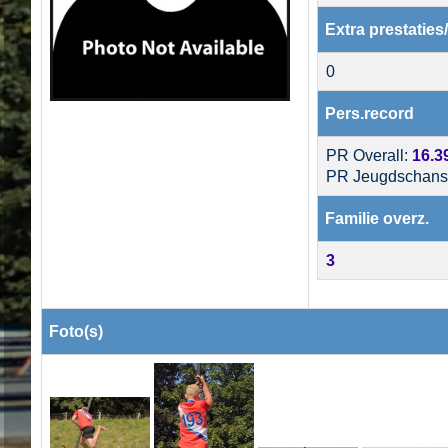
Extra prestaties
0
Pers.record
PR Overall:
16.3
PR Jeugdschans
Familie overz.
3
Foto(s)