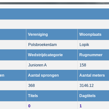
Vereniging
Woonplaats
Polsbroekerdam
Lopik
Wedstrijdcategorie
Rugnummer
Junioren A
158
den
Aantal sprongen
Aantal meters
368
3146.12
Titels
Dagtitels
0
1