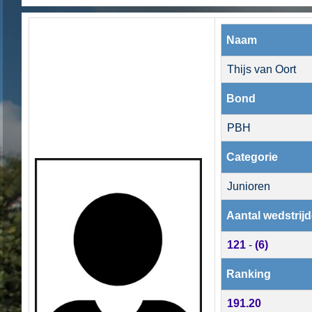
Naam
Thijs van Oort
Bond
PBH
Categorie
Junioren
Aantal wedstrij
121
-
(6)
Ranking
191.20