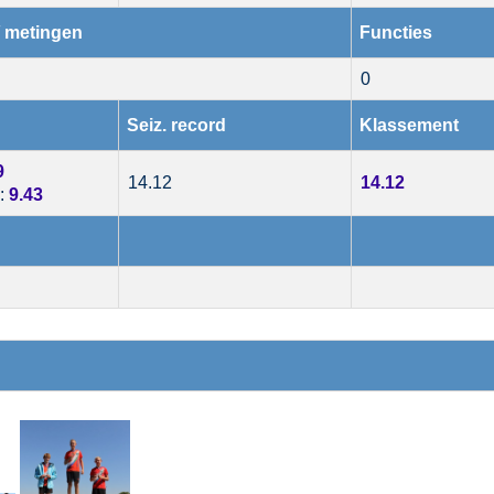
/ metingen
Functies
0
Seiz. record
Klassement
9
14.12
14.12
:
9.43