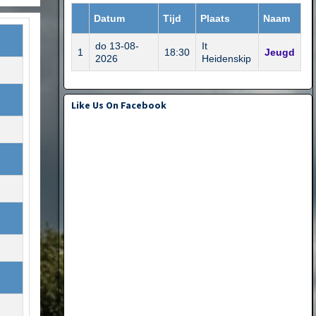
Datum
Tijd
Plaats
Naam
do 13-08-
It
1
18:30
Jeugd
2026
Heidenskip
Like Us On Facebook