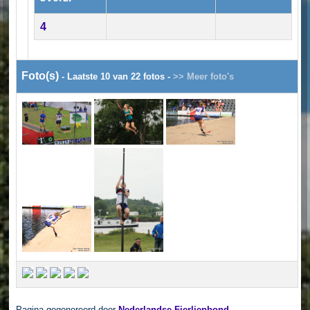
4
Foto(s)
- Laatste 10 van 22 fotos -
>> Meer foto's
Pagina gegenereerd door
Nederlandse Fierljepbond