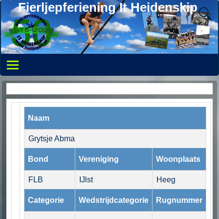
Fierljepferiening It Heidenskip
Persoonlijke pagina
Naam
Grytsje Abma
Bond
Vereniging
Woonplaats
FLB
IJlst
Heeg
Categorie
Wedstrijdcategorie
Rugnummer