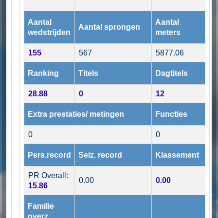
Aantal
Aantal
Aantal sprongen
wedstrijden
meters
155
567
5877.06
Ranking
Titels
Dagtitels
28.88
0
12
Extra prestaties/ metingen
Functies
0
0
Pers.record
Seiz. record
Klassement
PR Overall:
0.00
0.00
15.86
Familie
overz.