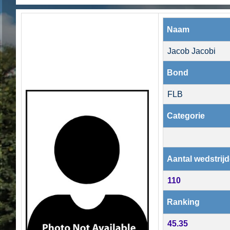
Naam
Jacob Jacobi
Bond
FLB
Categorie
Aantal wedstrij
110
Ranking
45.35