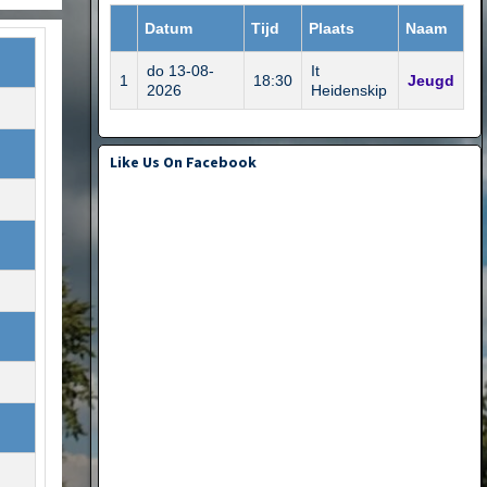
Datum
Tijd
Plaats
Naam
do 13-08-
It
1
18:30
Jeugd
2026
Heidenskip
Like Us On Facebook