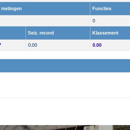
/ metingen
Functies
0
Seiz. record
Klassement
7
0.00
0.00