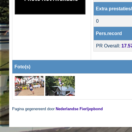
Extra prestaties
0
Pers.record
PR Overall:
17.5
Foto(s)
Pagina gegenereerd door
Nederlandse Fierljepbond