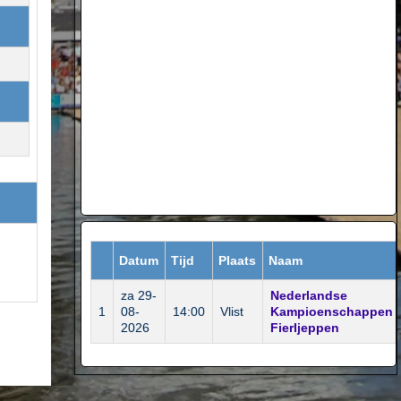
Datum
Tijd
Plaats
Naam
za 29-
Nederlandse
1
08-
14:00
Vlist
Kampioenschappen
2026
Fierljeppen