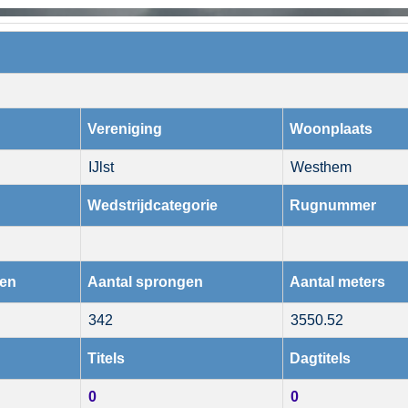
Vereniging
Woonplaats
IJlst
Westhem
Wedstrijdcategorie
Rugnummer
den
Aantal sprongen
Aantal meters
342
3550.52
Titels
Dagtitels
0
0