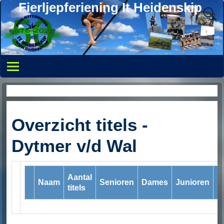
Fierljepferiening It Heidenskip
Titels persoon
Overzicht titels -
Dytmer v/d Wal
Aantal
Naam
Senioren
Dames
Junioren
J
titels