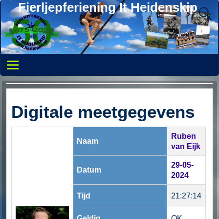
Fierljepferiening It Heidenskip
Digitale meetgegevens
Ruben
Naam
van Eijk
29-05-
Datum
2024
Tijd
21:27:14
Geldig
OK