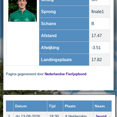
Sprong
finale1
Schans
B
Afstand
17.47
Afwijking
-3.51
Landingsplaats
17.82
Pagina gegenereerd door
Nederlandse Fierljepbond
Datum
Tijd
Plaats
Naam
1
do 13-08-2026
18:30
It Heidenskip
Jeugd