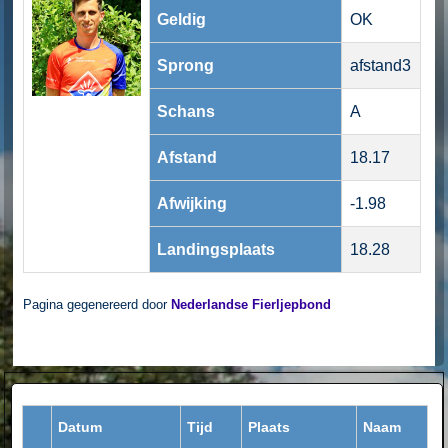
Geldig
OK
Sprong
afstand3
Schans
A
Afstand
18.17
Afwijking
-1.98
Landingsplaats
18.28
Pagina gegenereerd door
Nederlandse Fierljepbond
Datum
Tijd
Plaats
Naam