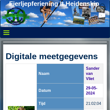
Fierljepferiening It Heidenskip
Digitale meetgegevens
Sander
Naam
van
Vliet
29-05-
Datum
2024
Tijd
21:02:04