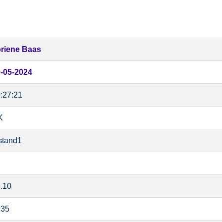
riene Baas
-05-2024
:27:21
K
stand1
.10
.35