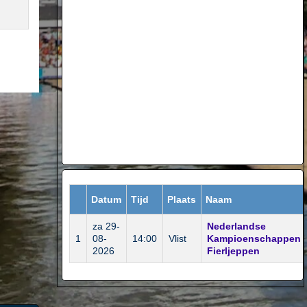
Datum
Tijd
Plaats
Naam
za 29-
Nederlandse
1
08-
14:00
Vlist
Kampioenschappen
2026
Fierljeppen