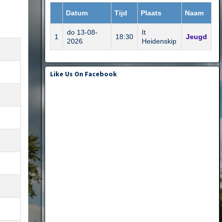
Datum
Tijd
Plaats
Naam
do 13-08-
It
1
18:30
Jeugd
2026
Heidenskip
Like Us On Facebook