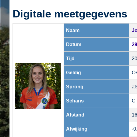
Digitale meetgegevens
Naam
Jo
Datum
29
Tijd
20
Geldig
O
Sprong
af
Schans
C
Afstand
16
Afwijking
-0