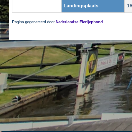
Landingsplaats
16
Pagina gegenereerd door
Nederlandse Fierljepbond