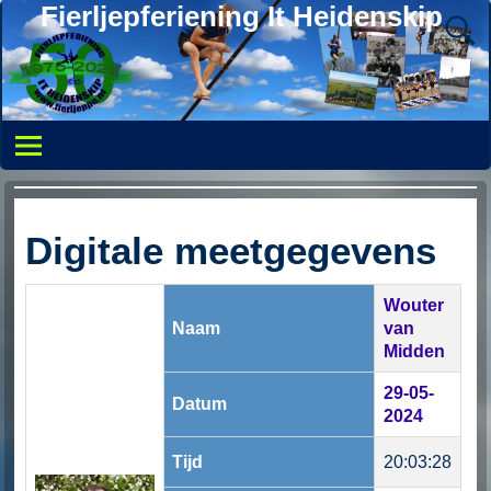
Fierljepferiening It Heidenskip
Digitale meetgegevens
Wouter
Naam
van
Midden
29-05-
Datum
2024
Tijd
20:03:28