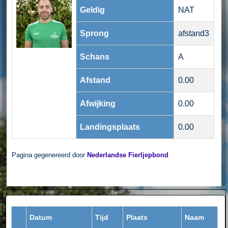
Geldig
NAT
Sprong
afstand3
Schans
A
Afstand
0.00
Afwijking
0.00
Landingsplaats
0.00
Pagina gegenereerd door
Nederlandse Fierljepbond
Datum
Tijd
Plaats
Naam