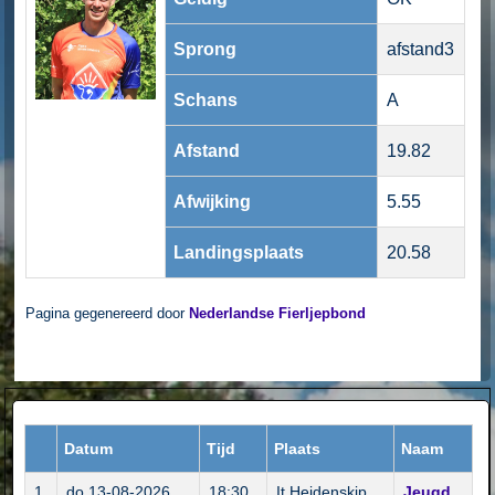
Sprong
afstand3
Schans
A
Afstand
19.82
Afwijking
5.55
Landingsplaats
20.58
Pagina gegenereerd door
Nederlandse Fierljepbond
Datum
Tijd
Plaats
Naam
1
do 13-08-2026
18:30
It Heidenskip
Jeugd