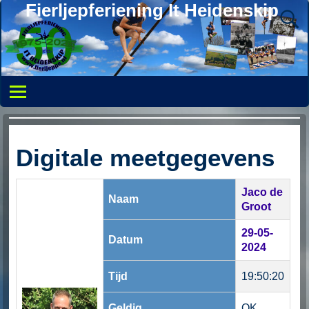
Fierljepferiening It Heidenskip
Digitale meetgegevens
Jaco de
Naam
Groot
29-05-
Datum
2024
Tijd
19:50:20
Geldig
OK