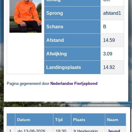
Sprong
afstand1
Schans
B
Afstand
14.59
Afwijking
3.09
Landingsplaats
14.92
Pagina gegenereerd door
Nederlandse Fierljepbond
Datum
Tijd
Plaats
Naam
1
do 13-08-2026
18:30
It Heidenskip
Jeugd