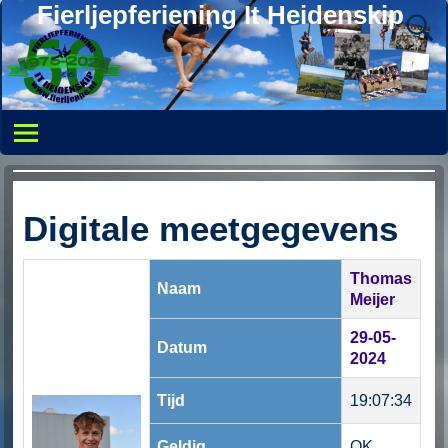
Fierljepferiening It Heidenskip
Digitale meetgegevens
Thomas
Naam
Meijer
29-05-
Datum
2024
Tijd
19:07:34
Geldig
OK